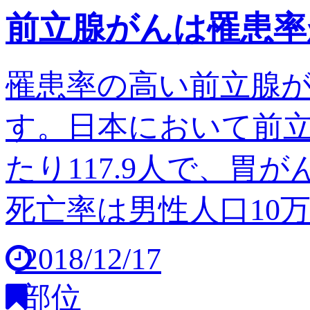
前立腺がんは罹患率
罹患率の高い前立腺
す。日本において前立
たり117.9人で、胃
死亡率は男性人口10万人
2018/12/17
部位