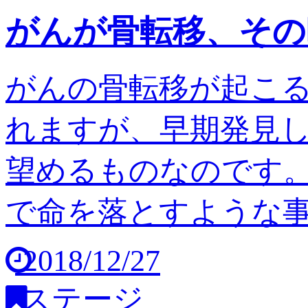
がんが骨転移、その
がんの骨転移が起こ
れますが、早期発見
望めるものなのです。
で命を落とすような事は
2018/12/27
ステージ