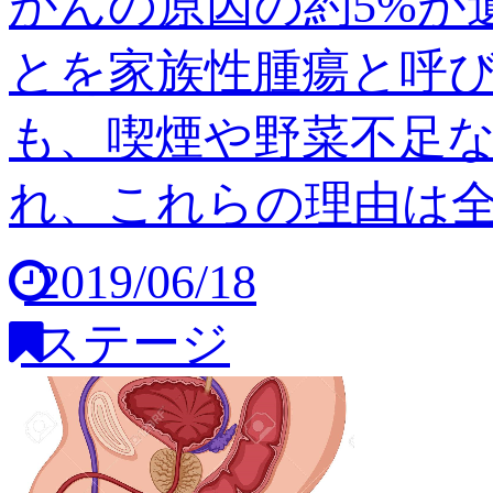
がんの原因の約5%が
とを家族性腫瘍と呼び
も、喫煙や野菜不足
れ、これらの理由は全体の
2019/06/18
ステージ