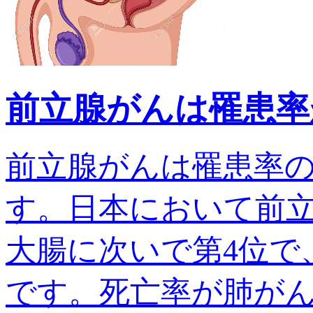
前立腺がんは罹患率
前立腺がんは罹患率
す。日本において前
大腸に次いで第4位で、
です。死亡率が肺がんでは