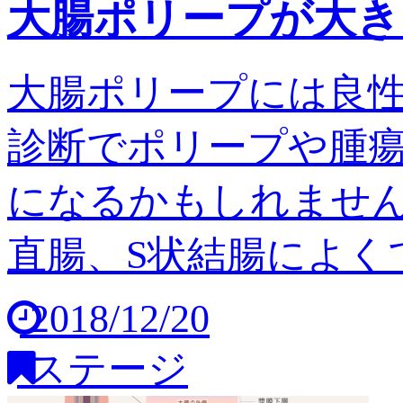
大腸ポリープが大き
大腸ポリープには良
診断でポリープや腫
になるかもしれません
直腸、S状結腸によくで
2018/12/20
ステージ