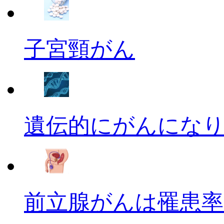
子宮頸がん
遺伝的にがんにな
前立腺がんは罹患率