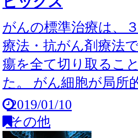
ピックス
がんの標準治療は、
療法・抗がん剤療法
瘍を全て切り取るこ
た。 がん細胞が局所的
2019/01/10
その他