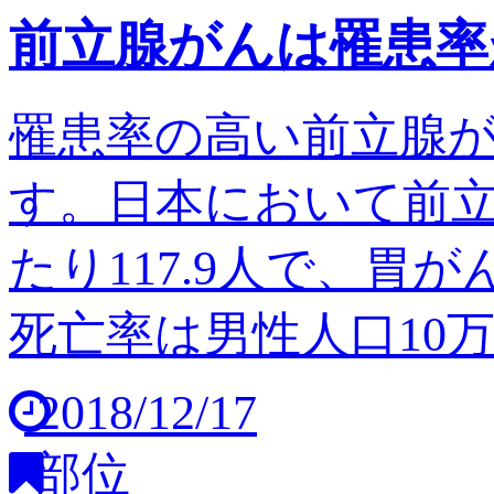
前立腺がんは罹患率
罹患率の高い前立腺
す。日本において前立
たり117.9人で、胃
死亡率は男性人口10万人
2018/12/17
部位