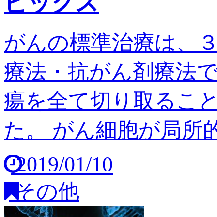
ピックス
がんの標準治療は、
療法・抗がん剤療法
瘍を全て切り取るこ
た。 がん細胞が局所的
2019/01/10
その他