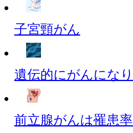
子宮頸がん
遺伝的にがんにな
前立腺がんは罹患率