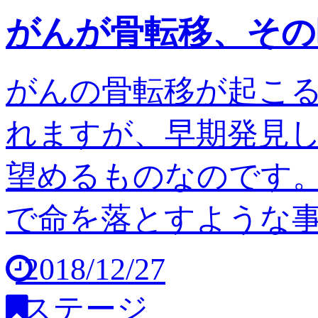
がんが骨転移、その
がんの骨転移が起こ
れますが、早期発見
望めるものなのです。
で命を落とすような事は
2018/12/27
ステージ