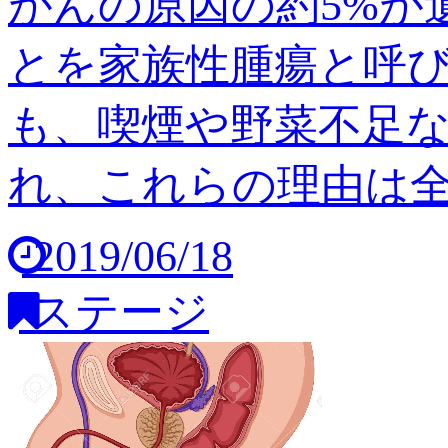
がんの原因の約5%が
とを家族性腫瘍と呼び
も、喫煙や野菜不足
れ、これらの理由は全体の
2019/06/18
ステージ