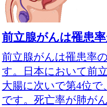
前立腺がんは罹患率
前立腺がんは罹患率
す。日本において前
大腸に次いで第4位で、
です。死亡率が肺がんでは