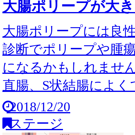
大腸ポリープが大き
大腸ポリープには良
診断でポリープや腫
になるかもしれません
直腸、S状結腸によくで
2018/12/20
ステージ