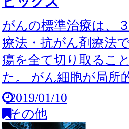
ピックス
がんの標準治療は、
療法・抗がん剤療法
瘍を全て切り取るこ
た。 がん細胞が局所的
2019/01/10
その他