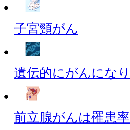
子宮頸がん
遺伝的にがんにな
前立腺がんは罹患率