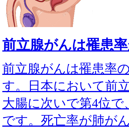
前立腺がんは罹患率
前立腺がんは罹患率
す。日本において前
大腸に次いで第4位で、
です。死亡率が肺がんでは