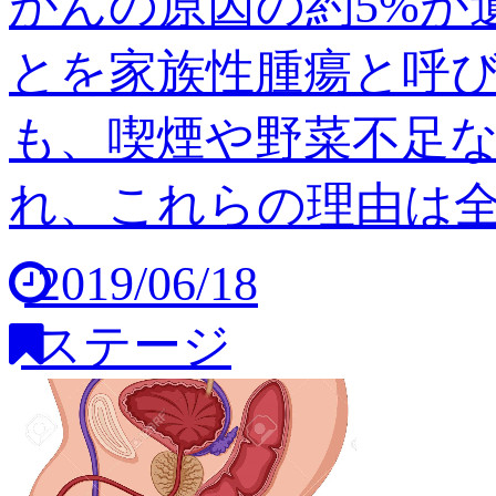
がんの原因の約5%が
とを家族性腫瘍と呼び
も、喫煙や野菜不足
れ、これらの理由は全体の
2019/06/18
ステージ