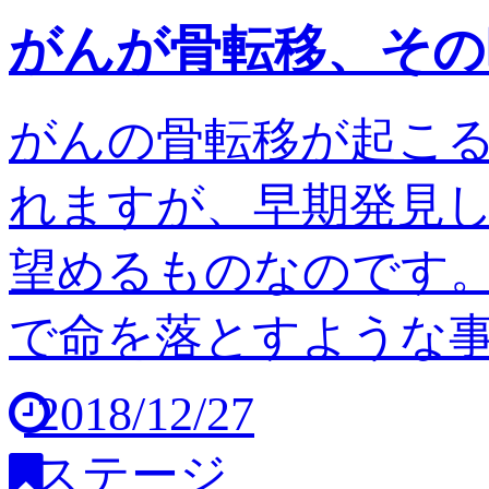
がんが骨転移、その
がんの骨転移が起こ
れますが、早期発見
望めるものなのです。
で命を落とすような事は
2018/12/27
ステージ