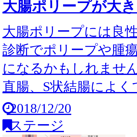
大腸ポリープが大き
大腸ポリープには良
診断でポリープや腫
になるかもしれません
直腸、S状結腸によくで
2018/12/20
ステージ