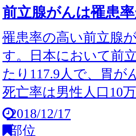
前立腺がんは罹患率
罹患率の高い前立腺
す。日本において前立
たり117.9人で、胃
死亡率は男性人口10万人
2018/12/17
部位