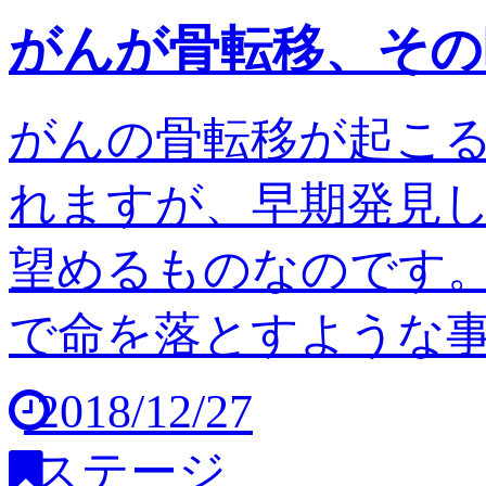
がんが骨転移、その
がんの骨転移が起こ
れますが、早期発見
望めるものなのです。
で命を落とすような事は
2018/12/27
ステージ