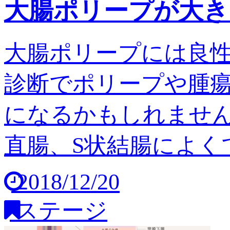
大腸ポリープが大き
大腸ポリープには良
診断でポリープや腫
になるかもしれません
直腸、S状結腸によくで
2018/12/20
ステージ