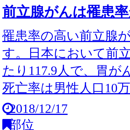
前立腺がんは罹患率
罹患率の高い前立腺
す。日本において前立
たり117.9人で、胃
死亡率は男性人口10万人
2018/12/17
部位