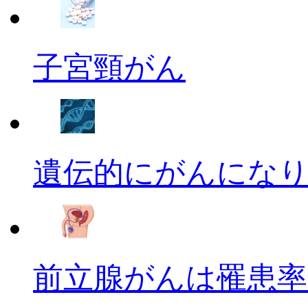
子宮頸がん
遺伝的にがんにな
前立腺がんは罹患率