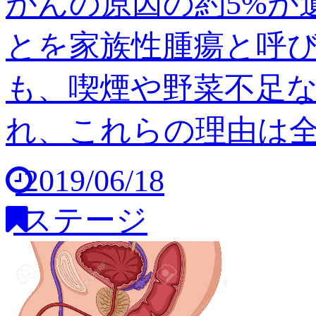
がんの原因の約5%が
とを家族性腫瘍と呼び
も、喫煙や野菜不足
れ、これらの理由は全体の
2019/06/18
ステージ