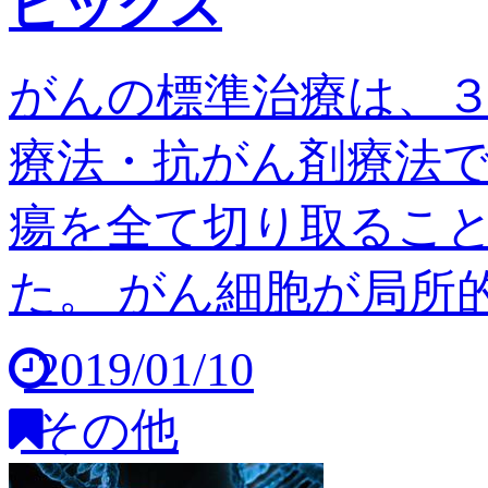
ピックス
がんの標準治療は、
療法・抗がん剤療法
瘍を全て切り取るこ
た。 がん細胞が局所的
2019/01/10
その他