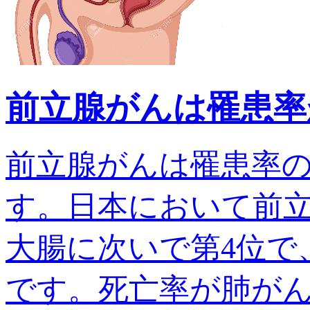
前立腺がんは罹患率
前立腺がんは罹患率
す。日本において前
大腸に次いで第4位で、
です。死亡率が肺がんでは