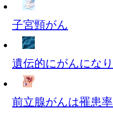
子宮頸がん
遺伝的にがんにな
前立腺がんは罹患率