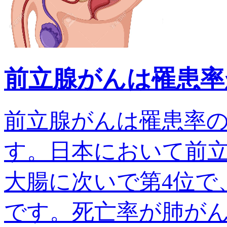
前立腺がんは罹患率
前立腺がんは罹患率
す。日本において前
大腸に次いで第4位で、
です。死亡率が肺がんでは