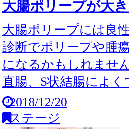
大腸ポリープが大き
大腸ポリープには良
診断でポリープや腫
になるかもしれません
直腸、S状結腸によくで
2018/12/20
ステージ