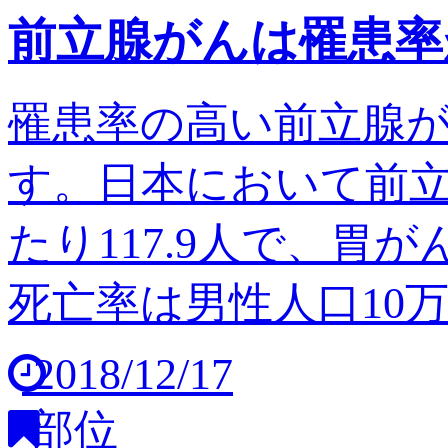
前立腺がんは罹患率
罹患率の高い前立腺
す。日本において前立
たり117.9人で、胃
死亡率は男性人口10万人
2018/12/17
部位