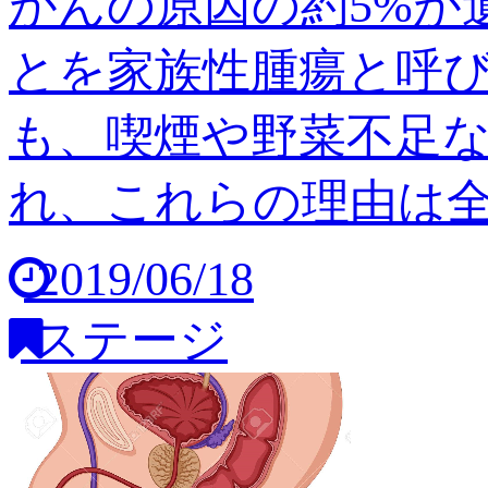
がんの原因の約5%が
とを家族性腫瘍と呼び
も、喫煙や野菜不足
れ、これらの理由は全体の
2019/06/18
ステージ