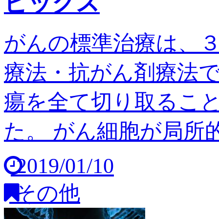
ピックス
がんの標準治療は、
療法・抗がん剤療法
瘍を全て切り取るこ
た。 がん細胞が局所的
2019/01/10
その他