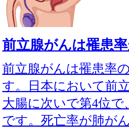
前立腺がんは罹患率
前立腺がんは罹患率
す。日本において前
大腸に次いで第4位で、
です。死亡率が肺がんでは