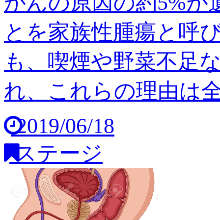
がんの原因の約5%が
とを家族性腫瘍と呼び
も、喫煙や野菜不足
れ、これらの理由は全体の
2019/06/18
ステージ