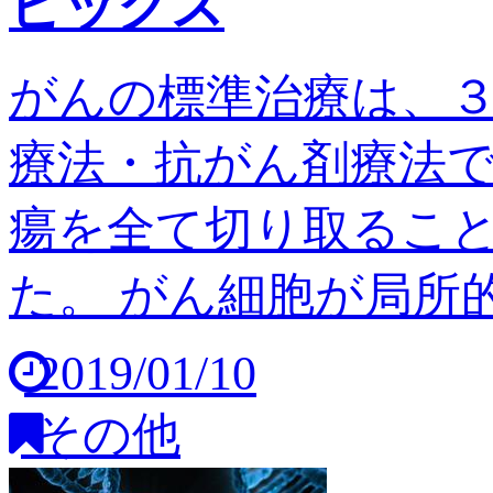
ピックス
がんの標準治療は、
療法・抗がん剤療法
瘍を全て切り取るこ
た。 がん細胞が局所的
2019/01/10
その他