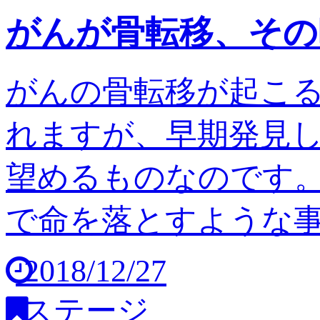
がんが骨転移、その
がんの骨転移が起こ
れますが、早期発見
望めるものなのです。
で命を落とすような事は
2018/12/27
ステージ