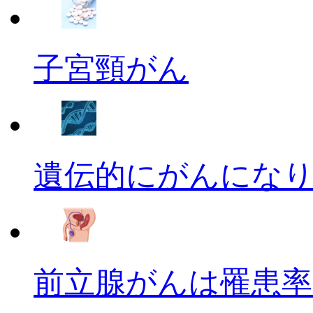
子宮頸がん
遺伝的にがんにな
前立腺がんは罹患率