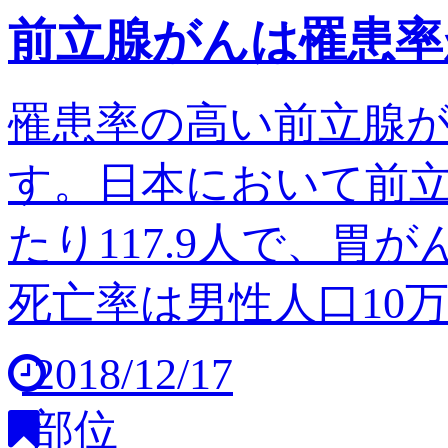
前立腺がんは罹患率
罹患率の高い前立腺
す。日本において前立
たり117.9人で、胃
死亡率は男性人口10万人
2018/12/17
部位