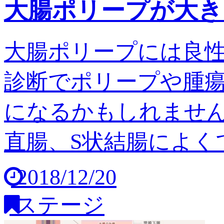
大腸ポリープが大き
大腸ポリープには良
診断でポリープや腫
になるかもしれません
直腸、S状結腸によくで
2018/12/20
ステージ