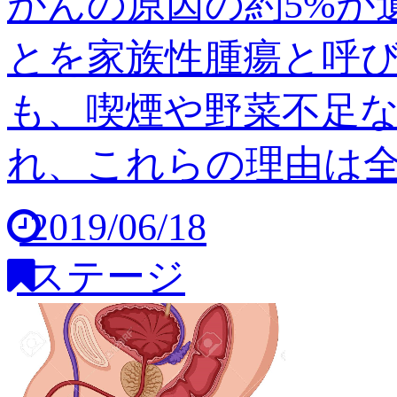
がんの原因の約5%が
とを家族性腫瘍と呼び
も、喫煙や野菜不足
れ、これらの理由は全体の
2019/06/18
ステージ