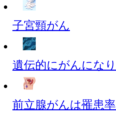
子宮頸がん
遺伝的にがんにな
前立腺がんは罹患率