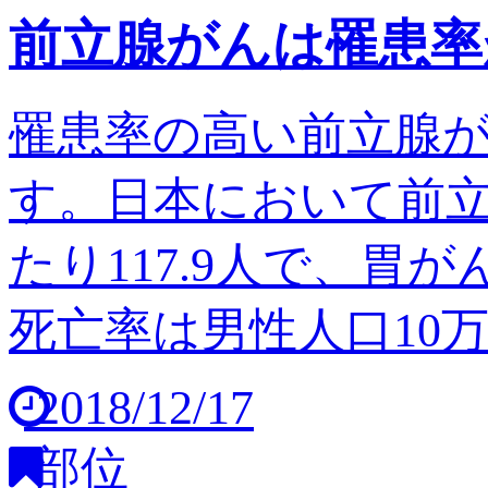
前立腺がんは罹患率
罹患率の高い前立腺
す。日本において前立
たり117.9人で、胃
死亡率は男性人口10万人
2018/12/17
部位