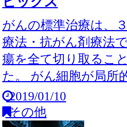
ピックス
がんの標準治療は、
療法・抗がん剤療法
瘍を全て切り取るこ
た。 がん細胞が局所的
2019/01/10
その他