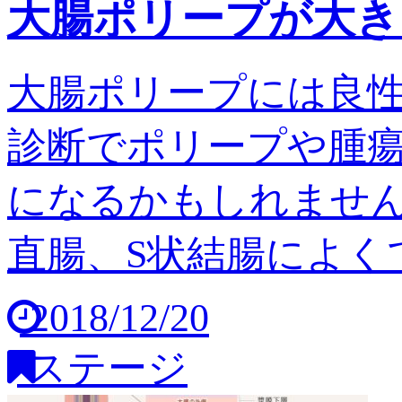
大腸ポリープが大き
大腸ポリープには良
診断でポリープや腫
になるかもしれません
直腸、S状結腸によくで
2018/12/20
ステージ