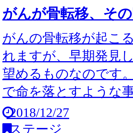
がんが骨転移、その
がんの骨転移が起こ
れますが、早期発見
望めるものなのです。
で命を落とすような事は
2018/12/27
ステージ