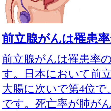
前立腺がんは罹患率
前立腺がんは罹患率
す。日本において前
大腸に次いで第4位で、
です。死亡率が肺がんでは