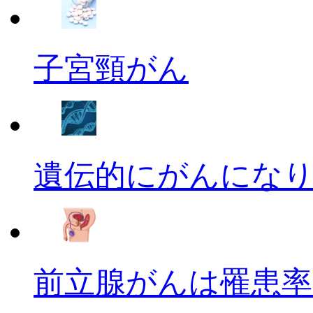
子宮頸がん
遺伝的にがんにな
前立腺がんは罹患率