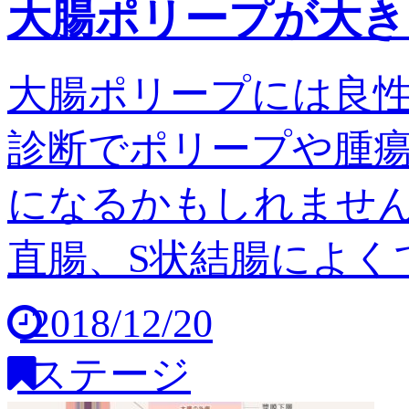
大腸ポリープが大き
大腸ポリープには良
診断でポリープや腫
になるかもしれません
直腸、S状結腸によくで
2018/12/20
ステージ