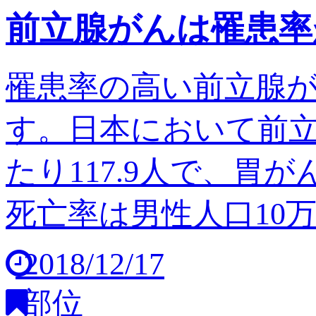
前立腺がんは罹患率
罹患率の高い前立腺
す。日本において前立
たり117.9人で、胃
死亡率は男性人口10万人
2018/12/17
部位