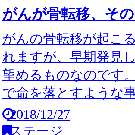
がんが骨転移、その
がんの骨転移が起こ
れますが、早期発見
望めるものなのです。
で命を落とすような事は
2018/12/27
ステージ