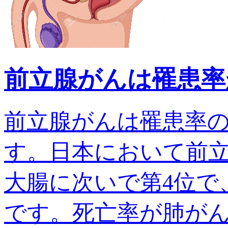
前立腺がんは罹患率
前立腺がんは罹患率
す。日本において前
大腸に次いで第4位で、
です。死亡率が肺がんでは