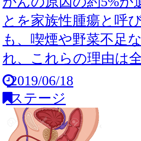
がんの原因の約5%が
とを家族性腫瘍と呼び
も、喫煙や野菜不足
れ、これらの理由は全体の
2019/06/18
ステージ