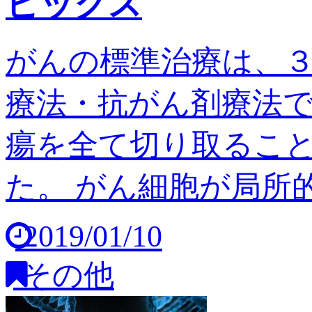
ピックス
がんの標準治療は、
療法・抗がん剤療法
瘍を全て切り取るこ
た。 がん細胞が局所的
2019/01/10
その他