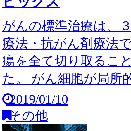
ピックス
がんの標準治療は、
療法・抗がん剤療法
瘍を全て切り取るこ
た。 がん細胞が局所的
2019/01/10
その他