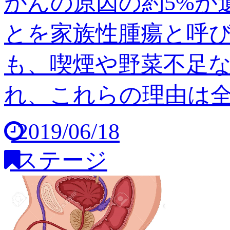
がんの原因の約5%が
とを家族性腫瘍と呼び
も、喫煙や野菜不足
れ、これらの理由は全体の
2019/06/18
ステージ