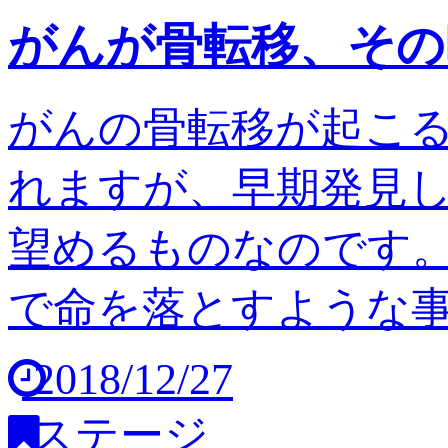
がんが骨転移、その
がんの骨転移が起こ
れますが、早期発見
望めるものなのです。
で命を落とすような事は
2018/12/27
ステージ