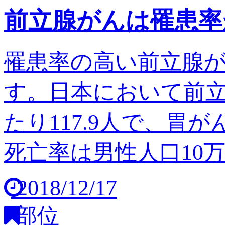
前立腺がんは罹患率
罹患率の高い前立腺
す。日本において前立
たり117.9人で、胃
死亡率は男性人口10万人
2018/12/17
部位