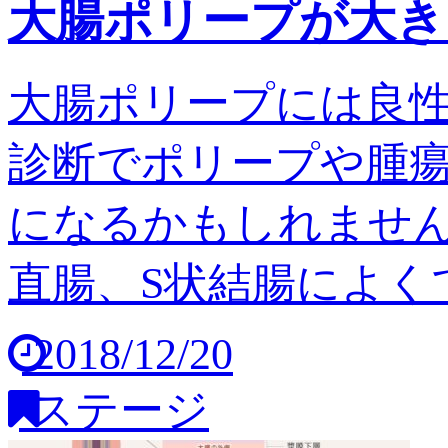
大腸ポリープが大き
大腸ポリープには良
診断でポリープや腫
になるかもしれません
直腸、S状結腸によくで
2018/12/20
ステージ