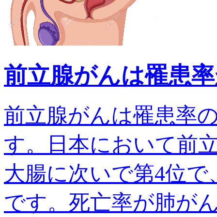
前立腺がんは罹患率
前立腺がんは罹患率
す。日本において前
大腸に次いで第4位で、
です。死亡率が肺がんでは