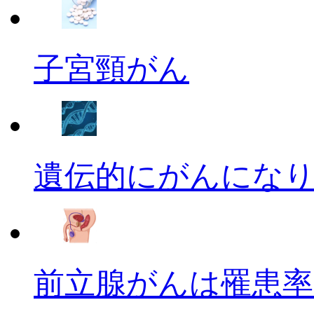
子宮頸がん
遺伝的にがんにな
前立腺がんは罹患率