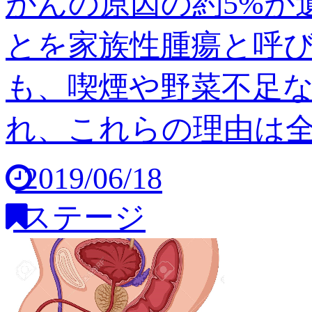
がんの原因の約5%が
とを家族性腫瘍と呼び
も、喫煙や野菜不足
れ、これらの理由は全体の
2019/06/18
ステージ