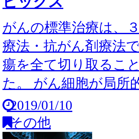
ピックス
がんの標準治療は、
療法・抗がん剤療法
瘍を全て切り取るこ
た。 がん細胞が局所的
2019/01/10
その他