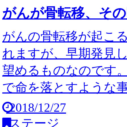
がんが骨転移、その
がんの骨転移が起こ
れますが、早期発見
望めるものなのです。
で命を落とすような事は
2018/12/27
ステージ