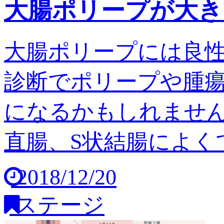
大腸ポリープが大き
大腸ポリープには良
診断でポリープや腫
になるかもしれません
直腸、S状結腸によくで
2018/12/20
ステージ