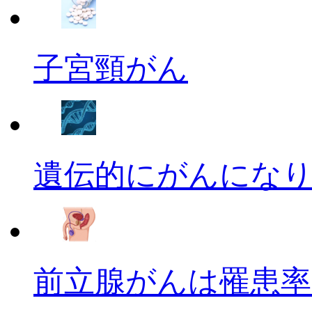
子宮頸がん
遺伝的にがんにな
前立腺がんは罹患率