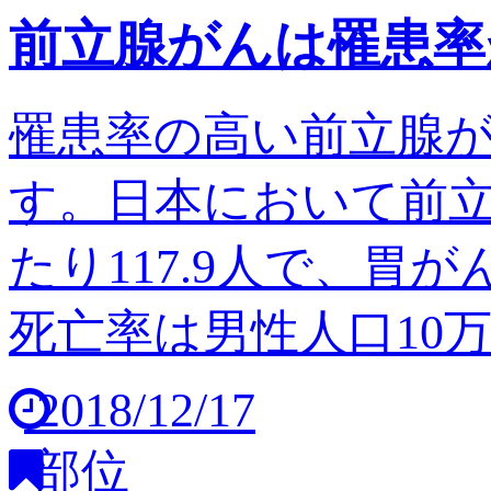
前立腺がんは罹患率
罹患率の高い前立腺
す。日本において前立
たり117.9人で、胃
死亡率は男性人口10万人
2018/12/17
部位