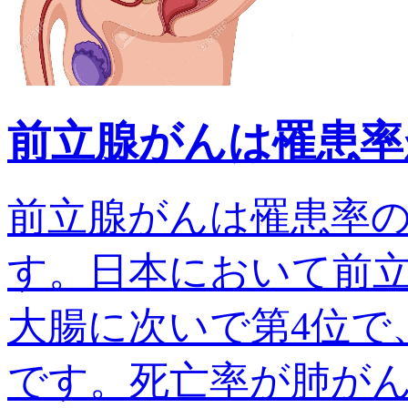
前立腺がんは罹患率
前立腺がんは罹患率
す。日本において前
大腸に次いで第4位で、
です。死亡率が肺がんでは