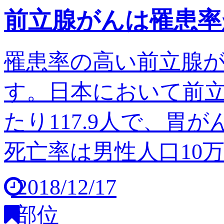
前立腺がんは罹患率
罹患率の高い前立腺
す。日本において前立
たり117.9人で、胃
死亡率は男性人口10万人
2018/12/17
部位