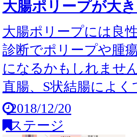
大腸ポリープが大き
大腸ポリープには良
診断でポリープや腫
になるかもしれません
直腸、S状結腸によくで
2018/12/20
ステージ