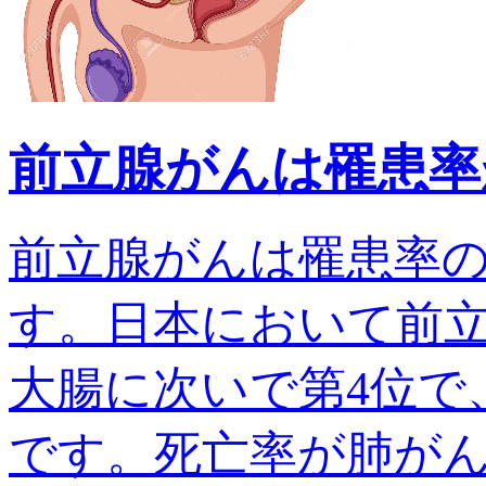
前立腺がんは罹患率
前立腺がんは罹患率
す。日本において前
大腸に次いで第4位で、
です。死亡率が肺がんでは