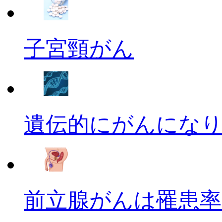
子宮頸がん
遺伝的にがんにな
前立腺がんは罹患率