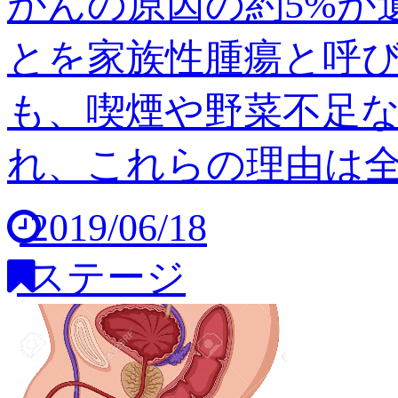
がんの原因の約5%が
とを家族性腫瘍と呼び
も、喫煙や野菜不足
れ、これらの理由は全体の
2019/06/18
ステージ