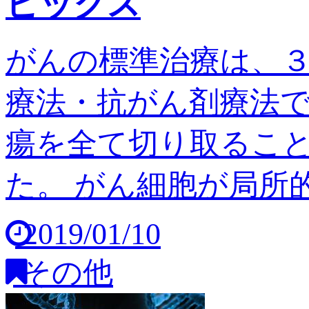
ピックス
がんの標準治療は、
療法・抗がん剤療法
瘍を全て切り取るこ
た。 がん細胞が局所的
2019/01/10
その他