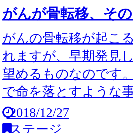
がんが骨転移、その
がんの骨転移が起こ
れますが、早期発見
望めるものなのです。
で命を落とすような事は
2018/12/27
ステージ