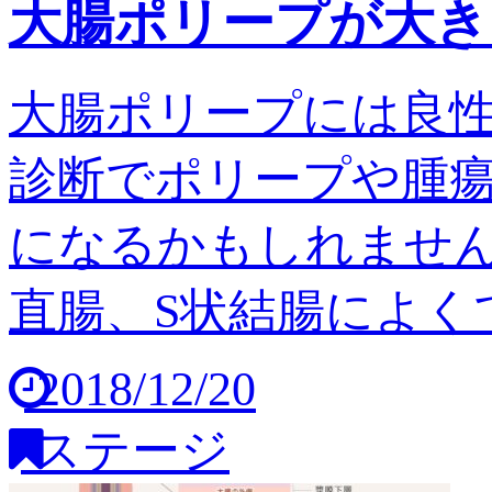
大腸ポリープが大き
大腸ポリープには良
診断でポリープや腫
になるかもしれません
直腸、S状結腸によくで
2018/12/20
ステージ