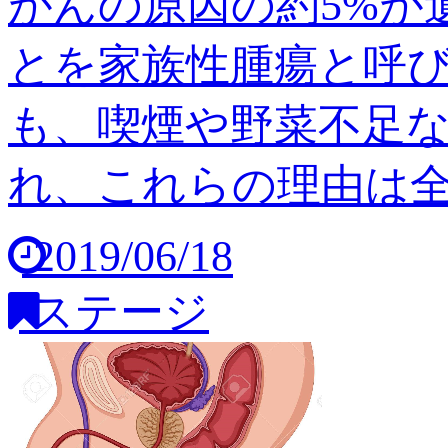
がんの原因の約5%が
とを家族性腫瘍と呼び
も、喫煙や野菜不足
れ、これらの理由は全体の
2019/06/18
ステージ