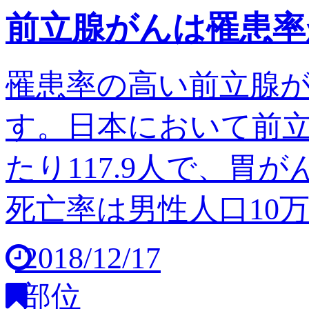
前立腺がんは罹患率
罹患率の高い前立腺
す。日本において前立
たり117.9人で、胃
死亡率は男性人口10万人
2018/12/17
部位