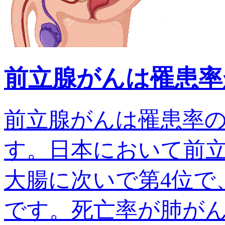
前立腺がんは罹患率
前立腺がんは罹患率
す。日本において前
大腸に次いで第4位で、
です。死亡率が肺がんでは