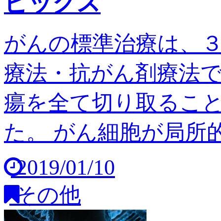
ピックス
がんの標準治療は、
療法・抗がん剤療法
瘍を全て切り取るこ
た。 がん細胞が局所的
2019/01/10
その他