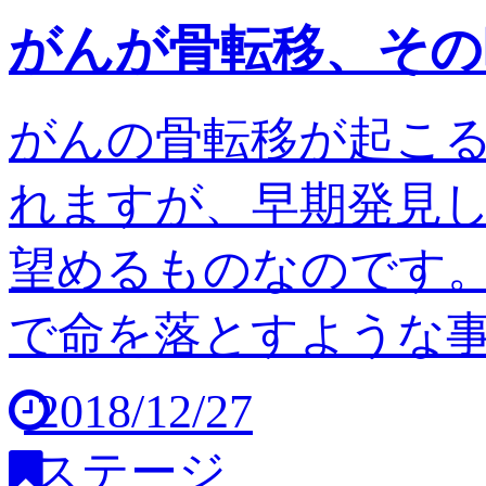
がんが骨転移、その
がんの骨転移が起こ
れますが、早期発見
望めるものなのです。
で命を落とすような事は
2018/12/27
ステージ