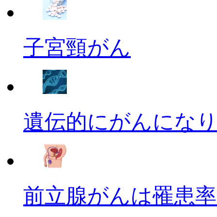
子宮頸がん
遺伝的にがんにな
前立腺がんは罹患率