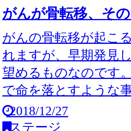
がんが骨転移、その
がんの骨転移が起こ
れますが、早期発見
望めるものなのです。
で命を落とすような事は
2018/12/27
ステージ