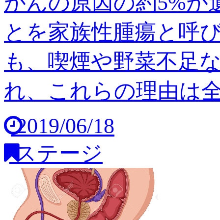
がんの原因の約5%が
とを家族性腫瘍と呼び
も、喫煙や野菜不足
れ、これらの理由は全体の
2019/06/18
ステージ