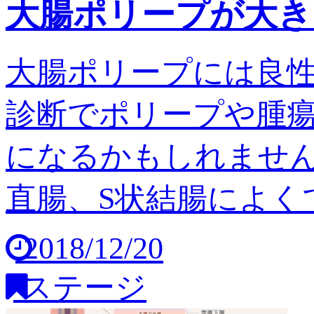
大腸ポリープが大き
大腸ポリープには良
診断でポリープや腫
になるかもしれません
直腸、S状結腸によくで
2018/12/20
ステージ