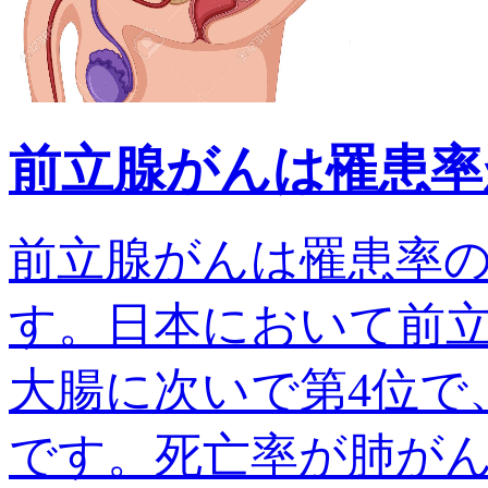
前立腺がんは罹患率
前立腺がんは罹患率
す。日本において前
大腸に次いで第4位で、
です。死亡率が肺がんでは