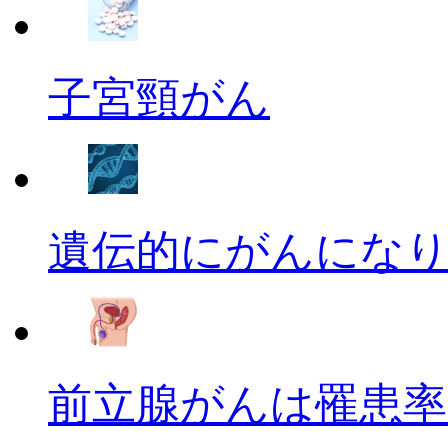
子宮頸がん
遺伝的にがんにな
前立腺がんは罹患率