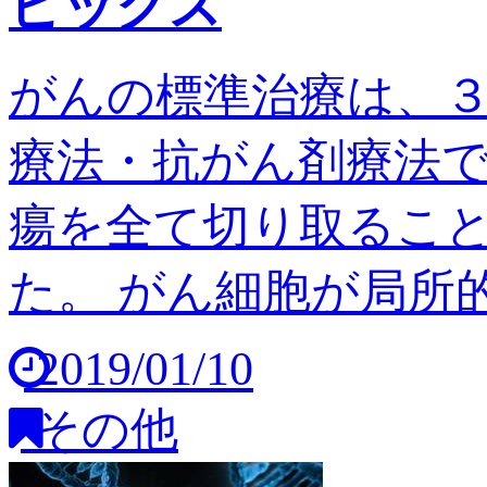
ピックス
がんの標準治療は、
療法・抗がん剤療法
瘍を全て切り取るこ
た。 がん細胞が局所的
2019/01/10
その他