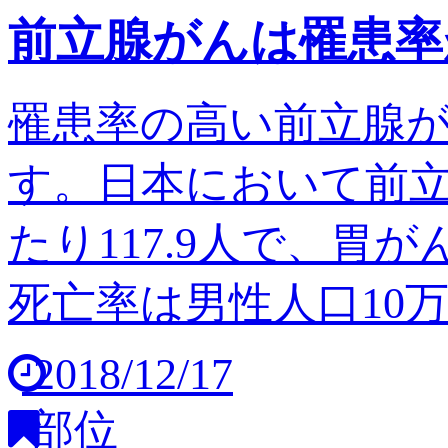
前立腺がんは罹患率
罹患率の高い前立腺
す。日本において前立
たり117.9人で、胃
死亡率は男性人口10万人
2018/12/17
部位