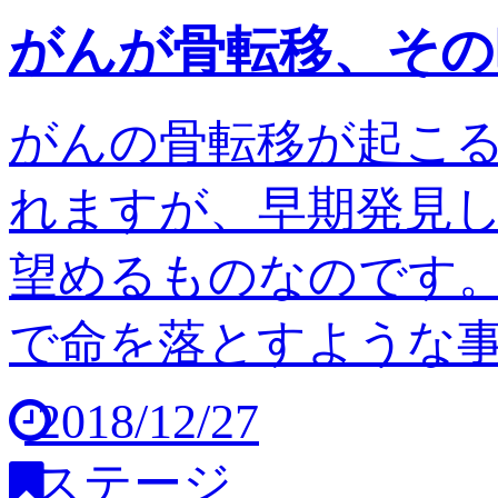
がんが骨転移、その
がんの骨転移が起こ
れますが、早期発見
望めるものなのです。
で命を落とすような事は
2018/12/27
ステージ