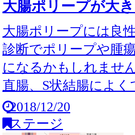
大腸ポリープが大き
大腸ポリープには良
診断でポリープや腫
になるかもしれません
直腸、S状結腸によくで
2018/12/20
ステージ