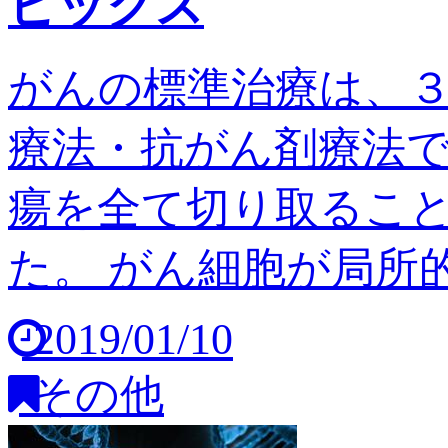
ピックス
がんの標準治療は、
療法・抗がん剤療法
瘍を全て切り取るこ
た。 がん細胞が局所的
2019/01/10
その他