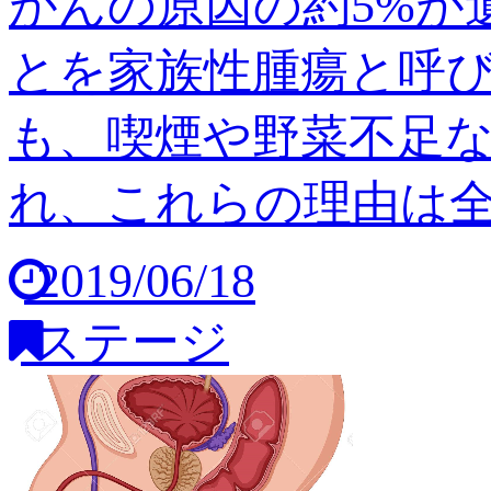
がんの原因の約5%が
とを家族性腫瘍と呼び
も、喫煙や野菜不足
れ、これらの理由は全体の
2019/06/18
ステージ