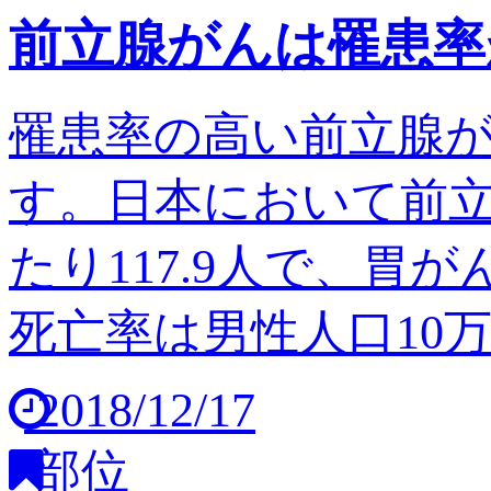
前立腺がんは罹患率
罹患率の高い前立腺
す。日本において前立
たり117.9人で、胃
死亡率は男性人口10万人
2018/12/17
部位