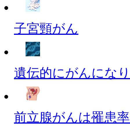
子宮頸がん
遺伝的にがんにな
前立腺がんは罹患率