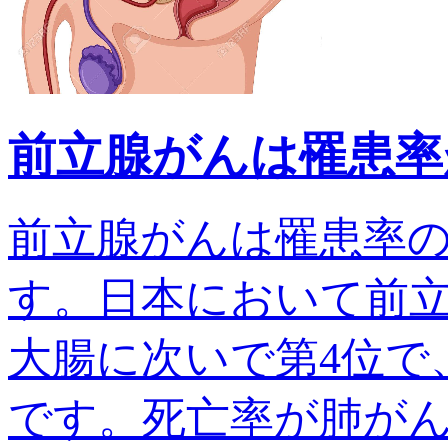
前立腺がんは罹患率
前立腺がんは罹患率
す。日本において前
大腸に次いで第4位で、
です。死亡率が肺がんでは