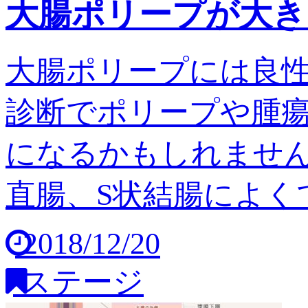
大腸ポリープが大き
大腸ポリープには良
診断でポリープや腫
になるかもしれません
直腸、S状結腸によくで
2018/12/20
ステージ