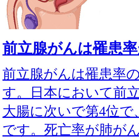
前立腺がんは罹患率
前立腺がんは罹患率
す。日本において前
大腸に次いで第4位で、
です。死亡率が肺がんでは