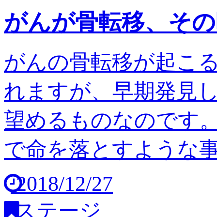
がんが骨転移、その
がんの骨転移が起こ
れますが、早期発見
望めるものなのです。
で命を落とすような事は
2018/12/27
ステージ