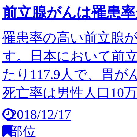
前立腺がんは罹患率
罹患率の高い前立腺
す。日本において前立
たり117.9人で、胃
死亡率は男性人口10万人
2018/12/17
部位