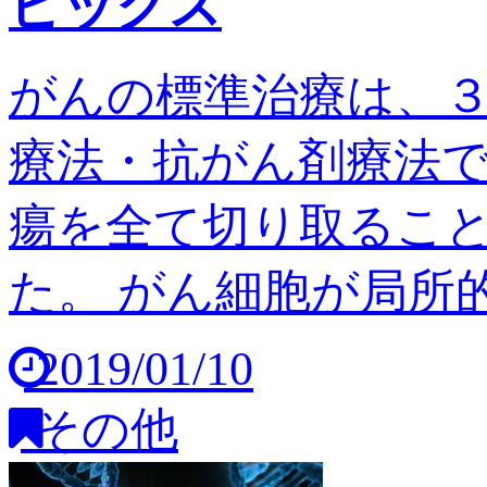
ピックス
がんの標準治療は、
療法・抗がん剤療法
瘍を全て切り取るこ
た。 がん細胞が局所的
2019/01/10
その他