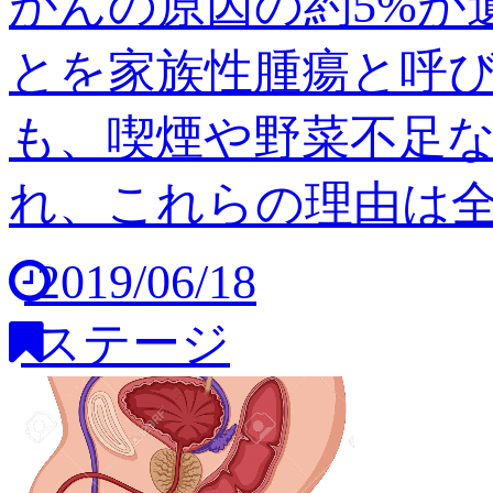
がんの原因の約5%が
とを家族性腫瘍と呼び
も、喫煙や野菜不足
れ、これらの理由は全体の
2019/06/18
ステージ