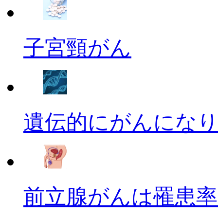
子宮頸がん
遺伝的にがんにな
前立腺がんは罹患率