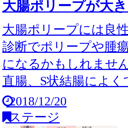
大腸ポリープが大き
大腸ポリープには良
診断でポリープや腫
になるかもしれません
直腸、S状結腸によくで
2018/12/20
ステージ