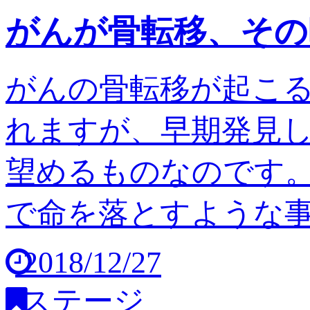
がんが骨転移、その
がんの骨転移が起こ
れますが、早期発見
望めるものなのです。
で命を落とすような事は
2018/12/27
ステージ