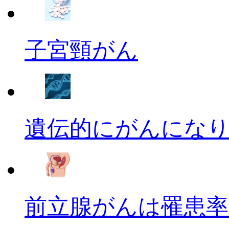
子宮頸がん
遺伝的にがんにな
前立腺がんは罹患率