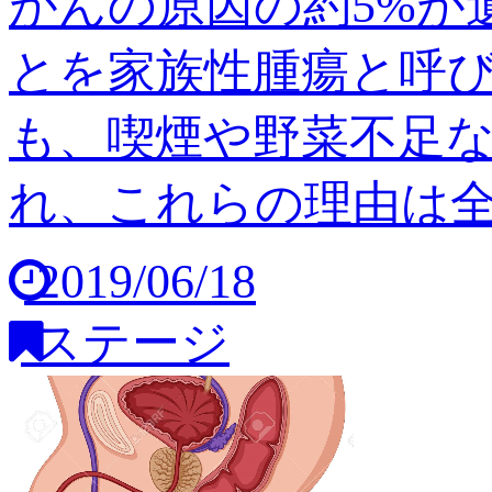
がんの原因の約5%が
とを家族性腫瘍と呼び
も、喫煙や野菜不足
れ、これらの理由は全体の
2019/06/18
ステージ