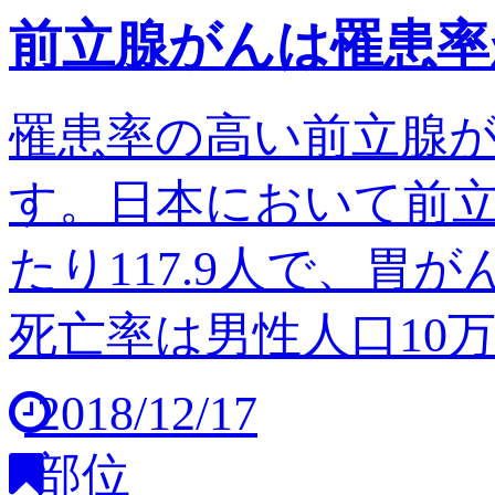
前立腺がんは罹患率
罹患率の高い前立腺
す。日本において前立
たり117.9人で、胃
死亡率は男性人口10万人
2018/12/17
部位