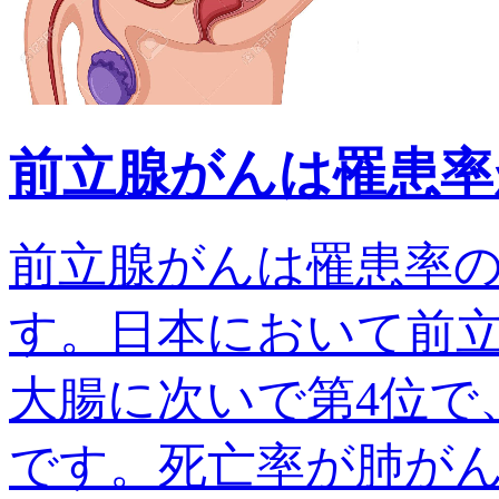
前立腺がんは罹患率
前立腺がんは罹患率
す。日本において前
大腸に次いで第4位で、
です。死亡率が肺がんでは