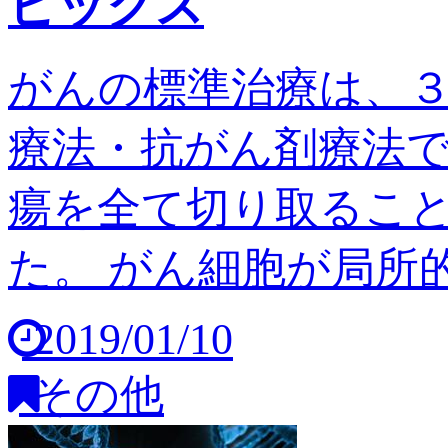
ピックス
がんの標準治療は、
療法・抗がん剤療法
瘍を全て切り取るこ
た。 がん細胞が局所的
2019/01/10
その他