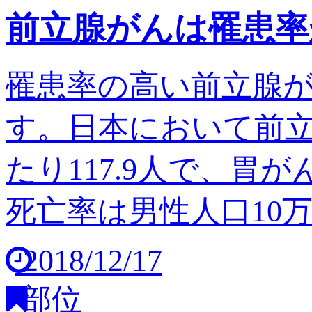
前立腺がんは罹患率
罹患率の高い前立腺
す。日本において前立
たり117.9人で、胃
死亡率は男性人口10万人
2018/12/17
部位