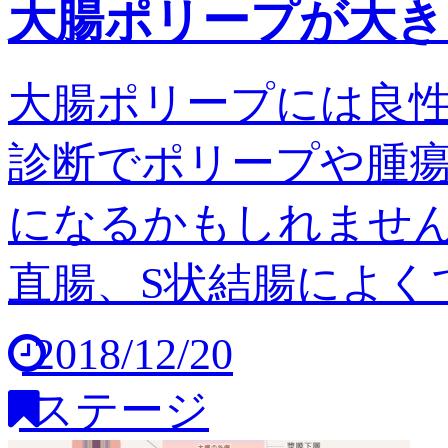
大腸ポリープが大き
大腸ポリープには良
診断でポリープや腫
になるかもしれません
直腸、S状結腸によくで
2018/12/20
ステージ