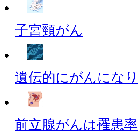
子宮頸がん
遺伝的にがんにな
前立腺がんは罹患率