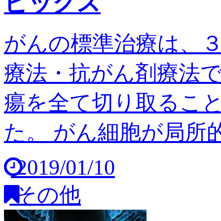
ピックス
がんの標準治療は、
療法・抗がん剤療法
瘍を全て切り取るこ
た。 がん細胞が局所的
2019/01/10
その他