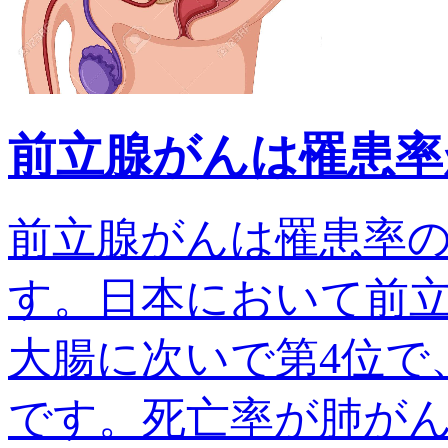
前立腺がんは罹患率
前立腺がんは罹患率
す。日本において前
大腸に次いで第4位で、
です。死亡率が肺がんでは