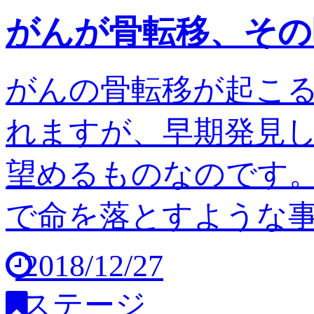
がんが骨転移、その
がんの骨転移が起こ
れますが、早期発見
望めるものなのです。
で命を落とすような事は
2018/12/27
ステージ