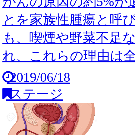
がんの原因の約5%が
とを家族性腫瘍と呼び
も、喫煙や野菜不足
れ、これらの理由は全体の
2019/06/18
ステージ