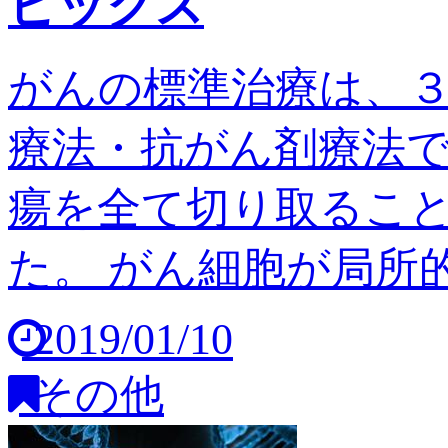
ピックス
がんの標準治療は、
療法・抗がん剤療法
瘍を全て切り取るこ
た。 がん細胞が局所的
2019/01/10
その他