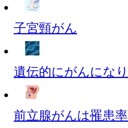
子宮頸がん
遺伝的にがんにな
前立腺がんは罹患率