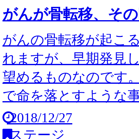
がんが骨転移、その
がんの骨転移が起こ
れますが、早期発見
望めるものなのです。
で命を落とすような事は
2018/12/27
ステージ