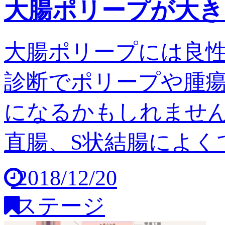
大腸ポリープが大き
大腸ポリープには良
診断でポリープや腫
になるかもしれません
直腸、S状結腸によくで
2018/12/20
ステージ