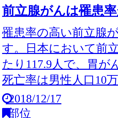
前立腺がんは罹患率
罹患率の高い前立腺
す。日本において前立
たり117.9人で、胃
死亡率は男性人口10万人
2018/12/17
部位