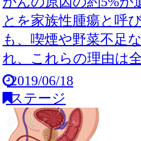
がんの原因の約5%が
とを家族性腫瘍と呼び
も、喫煙や野菜不足
れ、これらの理由は全体の
2019/06/18
ステージ