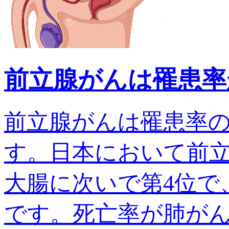
前立腺がんは罹患率
前立腺がんは罹患率
す。日本において前
大腸に次いで第4位で、
です。死亡率が肺がんでは