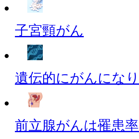
子宮頸がん
遺伝的にがんにな
前立腺がんは罹患率