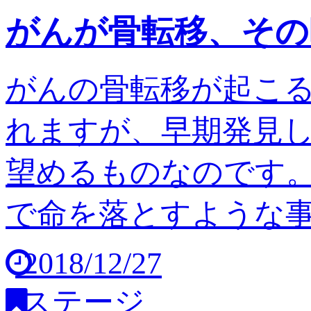
がんが骨転移、その
がんの骨転移が起こ
れますが、早期発見
望めるものなのです。
で命を落とすような事は
2018/12/27
ステージ