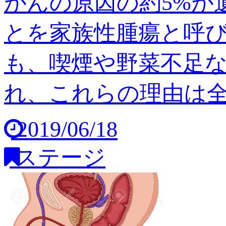
がんの原因の約5%が
とを家族性腫瘍と呼び
も、喫煙や野菜不足
れ、これらの理由は全体の
2019/06/18
ステージ