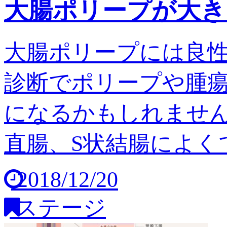
大腸ポリープが大き
大腸ポリープには良
診断でポリープや腫
になるかもしれません
直腸、S状結腸によくで
2018/12/20
ステージ