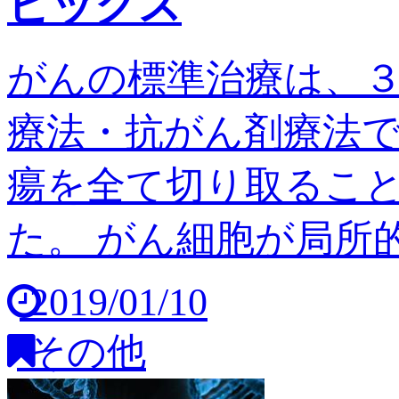
ピックス
がんの標準治療は、
療法・抗がん剤療法
瘍を全て切り取るこ
た。 がん細胞が局所的
2019/01/10
その他