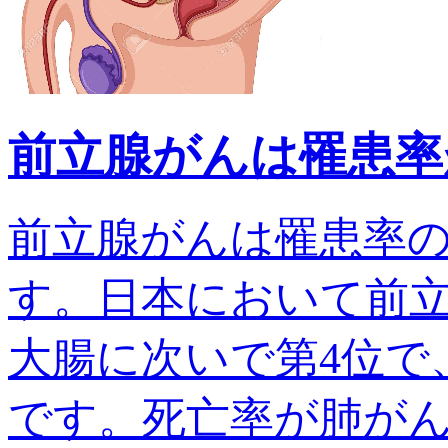
前立腺がんは罹患率
前立腺がんは罹患率
す。日本において前
大腸に次いで第4位で、
です。死亡率が肺がんでは