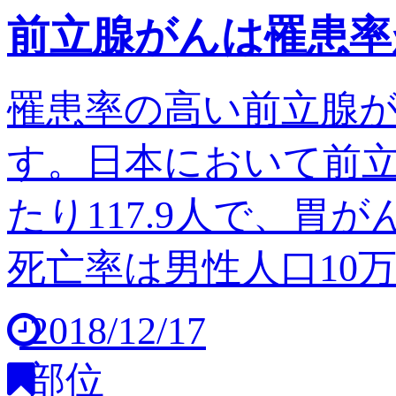
前立腺がんは罹患率
罹患率の高い前立腺
す。日本において前立
たり117.9人で、胃
死亡率は男性人口10万人
2018/12/17
部位