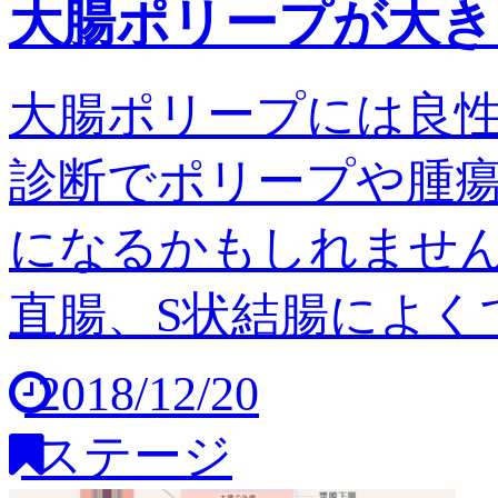
大腸ポリープが大き
大腸ポリープには良
診断でポリープや腫
になるかもしれません
直腸、S状結腸によくで
2018/12/20
ステージ