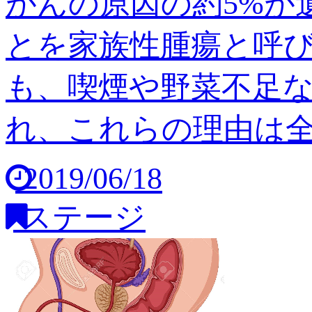
がんの原因の約5%が
とを家族性腫瘍と呼び
も、喫煙や野菜不足
れ、これらの理由は全体の
2019/06/18
ステージ