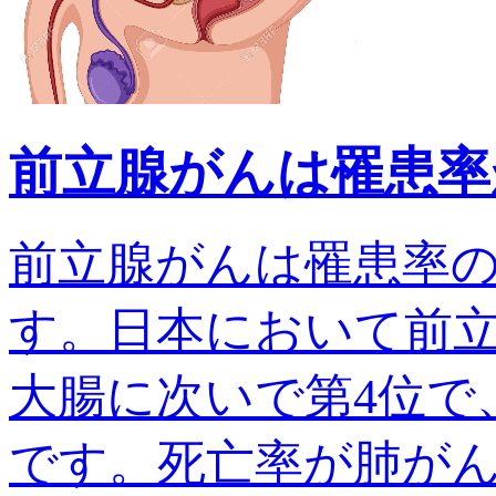
前立腺がんは罹患率
前立腺がんは罹患率
す。日本において前
大腸に次いで第4位で、
です。死亡率が肺がんでは