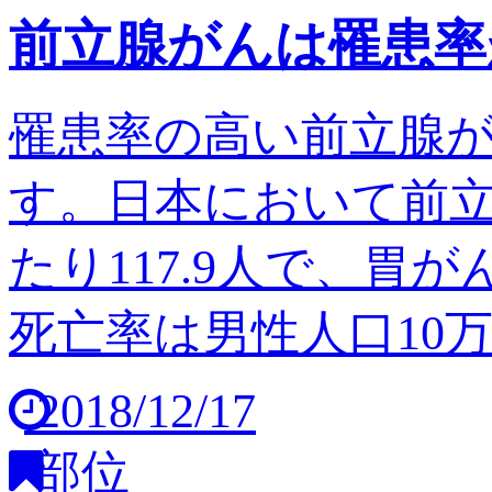
前立腺がんは罹患率
罹患率の高い前立腺
す。日本において前立
たり117.9人で、胃
死亡率は男性人口10万人
2018/12/17
部位