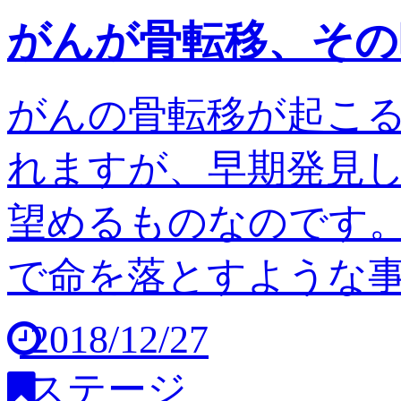
がんが骨転移、その
がんの骨転移が起こ
れますが、早期発見
望めるものなのです。
で命を落とすような事は
2018/12/27
ステージ