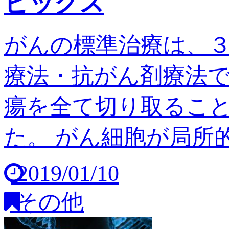
ピックス
がんの標準治療は、
療法・抗がん剤療法
瘍を全て切り取るこ
た。 がん細胞が局所的
2019/01/10
その他