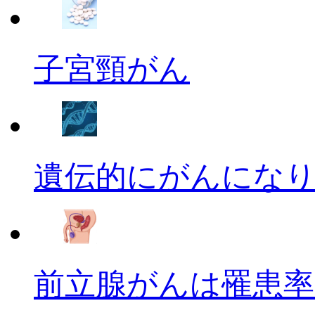
子宮頸がん
遺伝的にがんにな
前立腺がんは罹患率