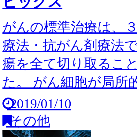
ピックス
がんの標準治療は、
療法・抗がん剤療法
瘍を全て切り取るこ
た。 がん細胞が局所的
2019/01/10
その他