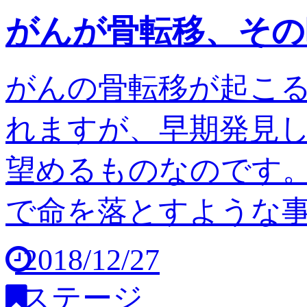
がんが骨転移、その
がんの骨転移が起こ
れますが、早期発見
望めるものなのです。
で命を落とすような事は
2018/12/27
ステージ