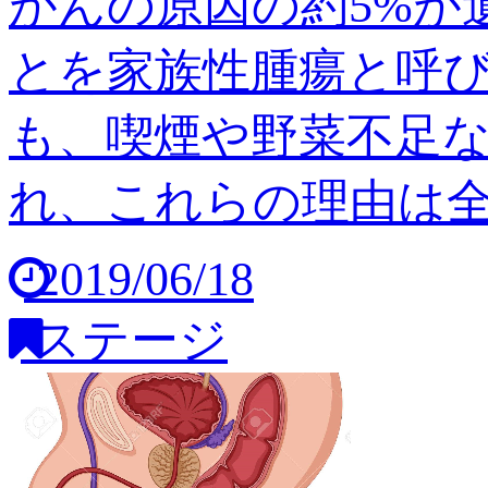
がんの原因の約5%が
とを家族性腫瘍と呼び
も、喫煙や野菜不足
れ、これらの理由は全体の
2019/06/18
ステージ