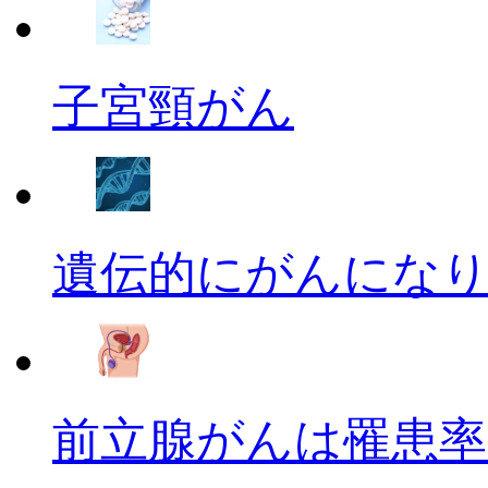
子宮頸がん
遺伝的にがんにな
前立腺がんは罹患率