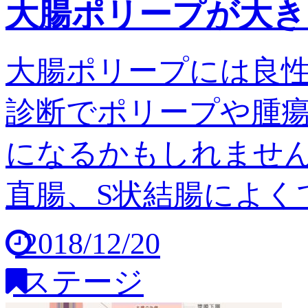
大腸ポリープが大き
大腸ポリープには良
診断でポリープや腫
になるかもしれません
直腸、S状結腸によくで
2018/12/20
ステージ