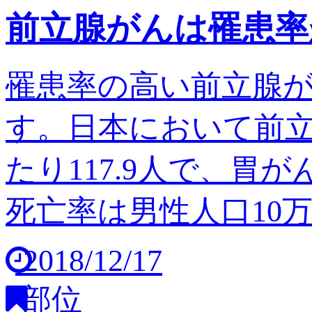
前立腺がんは罹患率
罹患率の高い前立腺
す。日本において前立
たり117.9人で、胃
死亡率は男性人口10万人
2018/12/17
部位