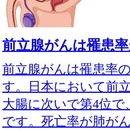
前立腺がんは罹患率
前立腺がんは罹患率
す。日本において前
大腸に次いで第4位で、
です。死亡率が肺がんでは