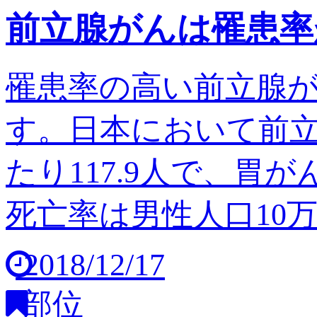
前立腺がんは罹患率
罹患率の高い前立腺
す。日本において前立
たり117.9人で、胃
死亡率は男性人口10万人
2018/12/17
部位