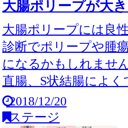
大腸ポリープが大き
大腸ポリープには良
診断でポリープや腫
になるかもしれません
直腸、S状結腸によくで
2018/12/20
ステージ