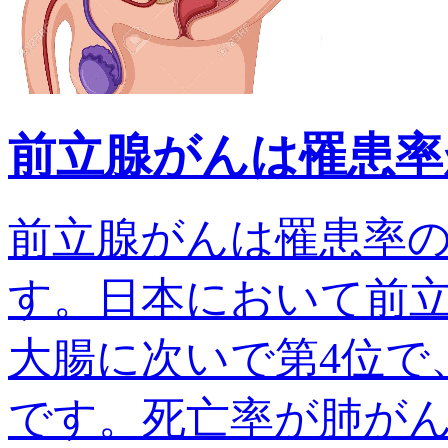
前立腺がんは罹患率
前立腺がんは罹患率
す。日本において前
大腸に次いで第4位で、
です。死亡率が肺がんでは