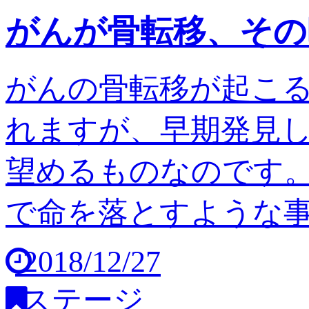
がんが骨転移、その
がんの骨転移が起こ
れますが、早期発見
望めるものなのです。
で命を落とすような事は
2018/12/27
ステージ