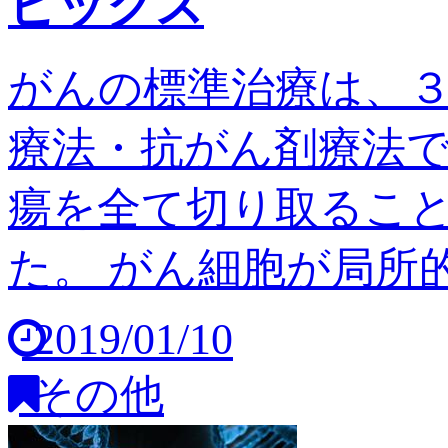
ピックス
がんの標準治療は、
療法・抗がん剤療法
瘍を全て切り取るこ
た。 がん細胞が局所的
2019/01/10
その他