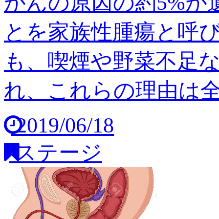
がんの原因の約5%が
とを家族性腫瘍と呼び
も、喫煙や野菜不足
れ、これらの理由は全体の
2019/06/18
ステージ