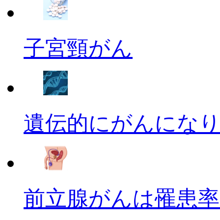
子宮頸がん
遺伝的にがんにな
前立腺がんは罹患率