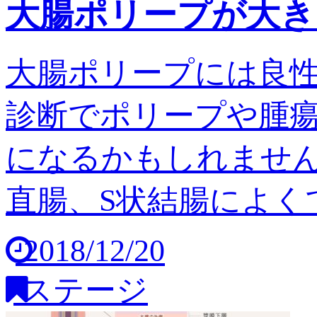
大腸ポリープが大き
大腸ポリープには良
診断でポリープや腫
になるかもしれません
直腸、S状結腸によくで
2018/12/20
ステージ