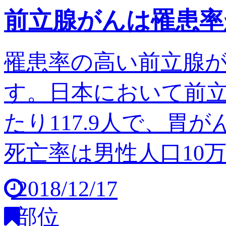
前立腺がんは罹患率
罹患率の高い前立腺
す。日本において前立
たり117.9人で、胃
死亡率は男性人口10万人
2018/12/17
部位