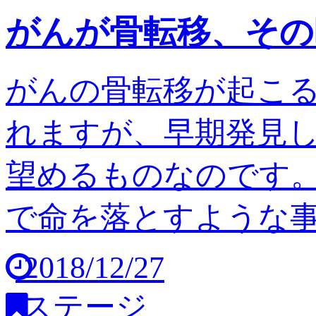
がんが骨転移、その
がんの骨転移が起こ
れますが、早期発見
望めるものなのです。
で命を落とすような事は
2018/12/27
ステージ