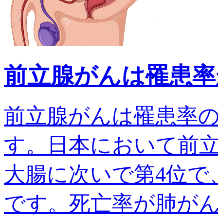
前立腺がんは罹患率
前立腺がんは罹患率
す。日本において前
大腸に次いで第4位で、
です。死亡率が肺がんでは