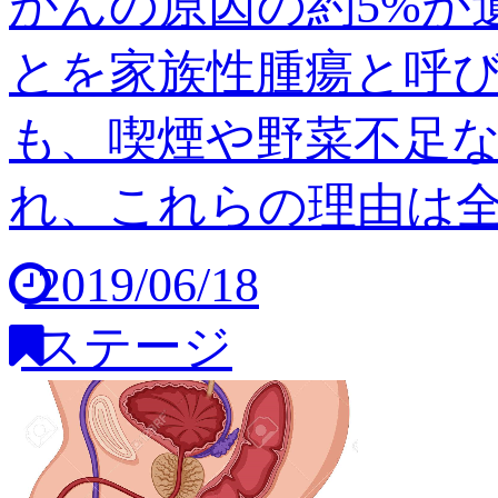
がんの原因の約5%が
とを家族性腫瘍と呼び
も、喫煙や野菜不足
れ、これらの理由は全体の
2019/06/18
ステージ