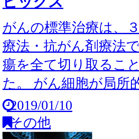
ピックス
がんの標準治療は、
療法・抗がん剤療法
瘍を全て切り取るこ
た。 がん細胞が局所的
2019/01/10
その他