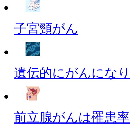
子宮頸がん
遺伝的にがんにな
前立腺がんは罹患率