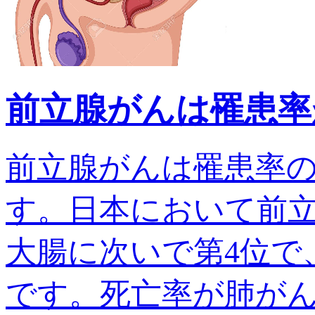
前立腺がんは罹患率
前立腺がんは罹患率
す。日本において前
大腸に次いで第4位で、
です。死亡率が肺がんでは