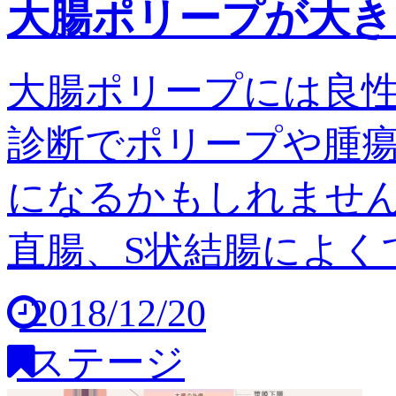
大腸ポリープが大き
大腸ポリープには良
診断でポリープや腫
になるかもしれません
直腸、S状結腸によくで
2018/12/20
ステージ