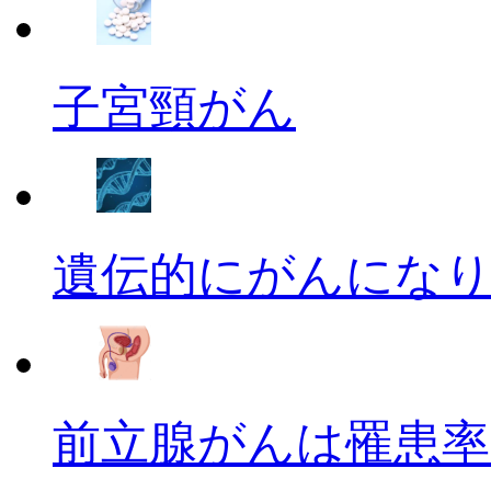
子宮頸がん
遺伝的にがんにな
前立腺がんは罹患率