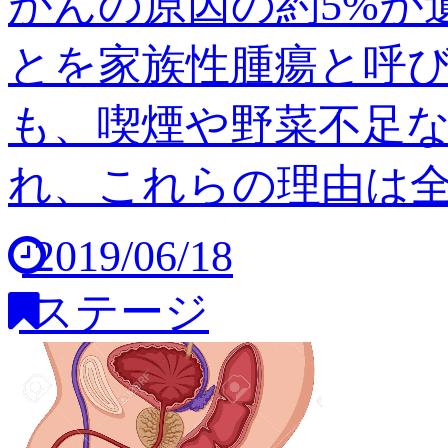
がんの原因の約5%が
とを家族性腫瘍と呼び
も、喫煙や野菜不足
れ、これらの理由は全体の
2019/06/18
ステージ