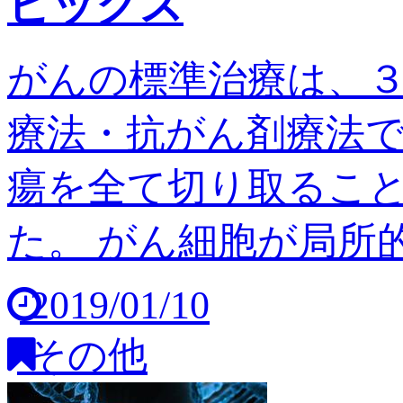
ピックス
がんの標準治療は、
療法・抗がん剤療法
瘍を全て切り取るこ
た。 がん細胞が局所的
2019/01/10
その他