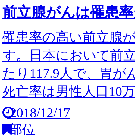
前立腺がんは罹患率
罹患率の高い前立腺
す。日本において前立
たり117.9人で、胃
死亡率は男性人口10万人
2018/12/17
部位