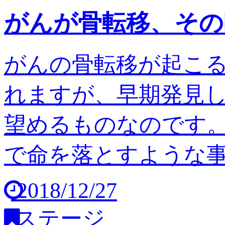
がんが骨転移、その
がんの骨転移が起こ
れますが、早期発見
望めるものなのです。
で命を落とすような事は
2018/12/27
ステージ