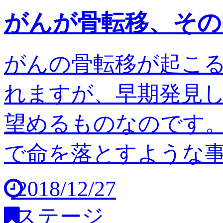
がんが骨転移、その
がんの骨転移が起こ
れますが、早期発見
望めるものなのです。
で命を落とすような事は
2018/12/27
ステージ