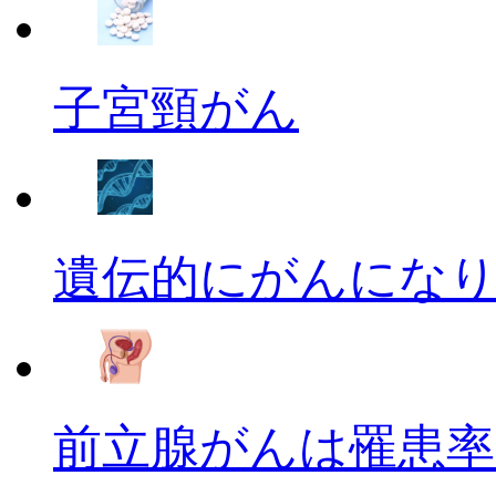
子宮頸がん
遺伝的にがんにな
前立腺がんは罹患率