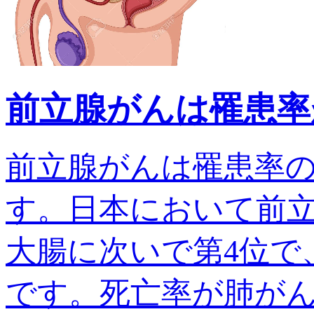
前立腺がんは罹患率
前立腺がんは罹患率
す。日本において前
大腸に次いで第4位で、
です。死亡率が肺がんでは