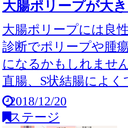
大腸ポリープが大き
大腸ポリープには良
診断でポリープや腫
になるかもしれません
直腸、S状結腸によくで
2018/12/20
ステージ