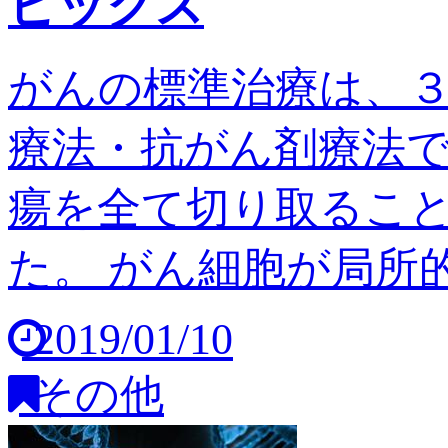
ピックス
がんの標準治療は、
療法・抗がん剤療法
瘍を全て切り取るこ
た。 がん細胞が局所的
2019/01/10
その他