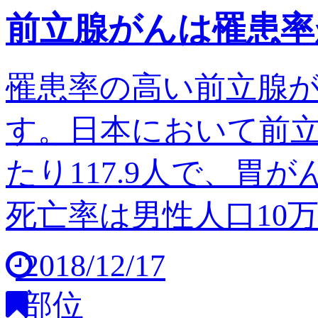
前立腺がんは罹患率
罹患率の高い前立腺
す。日本において前立
たり117.9人で、胃
死亡率は男性人口10万人
2018/12/17
部位