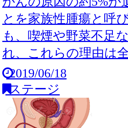
がんの原因の約5%が
とを家族性腫瘍と呼び
も、喫煙や野菜不足
れ、これらの理由は全体の
2019/06/18
ステージ