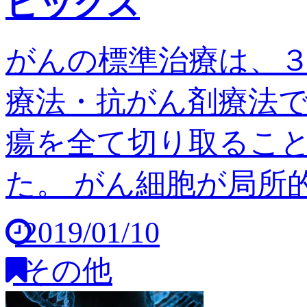
ピックス
がんの標準治療は、
療法・抗がん剤療法
瘍を全て切り取るこ
た。 がん細胞が局所的
2019/01/10
その他