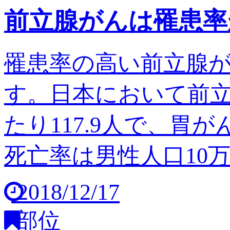
前立腺がんは罹患率
罹患率の高い前立腺
す。日本において前立
たり117.9人で、胃
死亡率は男性人口10万人
2018/12/17
部位