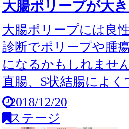
大腸ポリープが大き
大腸ポリープには良
診断でポリープや腫
になるかもしれません
直腸、S状結腸によくで
2018/12/20
ステージ