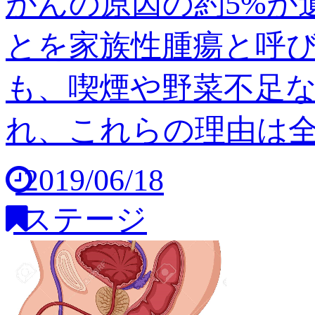
がんの原因の約5%が
とを家族性腫瘍と呼び
も、喫煙や野菜不足
れ、これらの理由は全体の
2019/06/18
ステージ