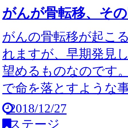
がんが骨転移、その
がんの骨転移が起こ
れますが、早期発見
望めるものなのです。
で命を落とすような事は
2018/12/27
ステージ