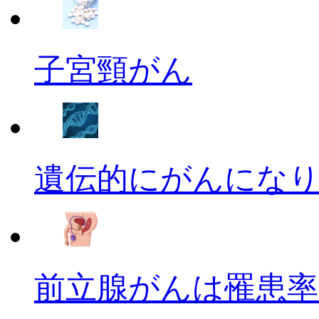
子宮頸がん
遺伝的にがんにな
前立腺がんは罹患率