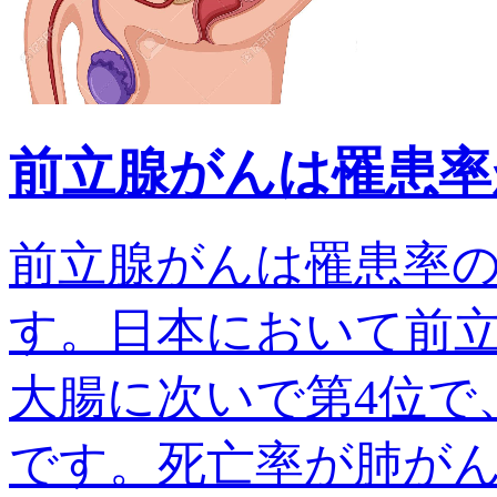
前立腺がんは罹患率
前立腺がんは罹患率
す。日本において前
大腸に次いで第4位で、
です。死亡率が肺がんでは