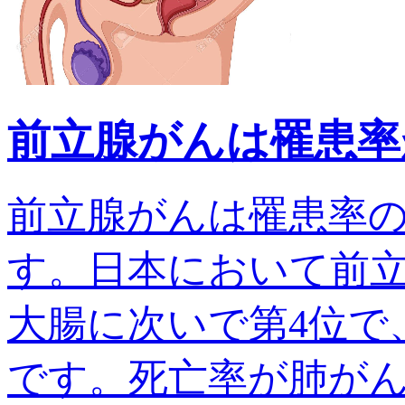
前立腺がんは罹患率
前立腺がんは罹患率
す。日本において前
大腸に次いで第4位で、
です。死亡率が肺がんでは