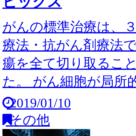
ピックス
がんの標準治療は、
療法・抗がん剤療法
瘍を全て切り取るこ
た。 がん細胞が局所的
2019/01/10
その他