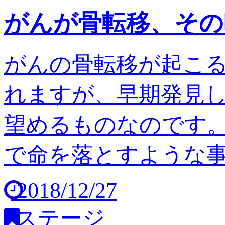
がんが骨転移、その
がんの骨転移が起こ
れますが、早期発見
望めるものなのです。
で命を落とすような事は
2018/12/27
ステージ