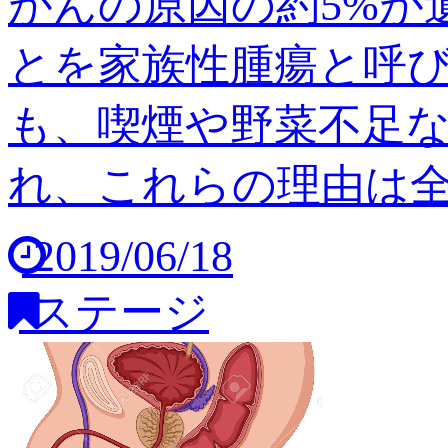
がんの原因の約5%が
とを家族性腫瘍と呼び
も、喫煙や野菜不足
れ、これらの理由は全体の
2019/06/18
ステージ