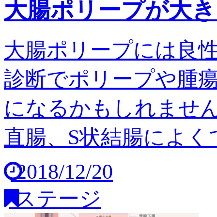
大腸ポリープが大き
大腸ポリープには良
診断でポリープや腫
になるかもしれません
直腸、S状結腸によくで
2018/12/20
ステージ