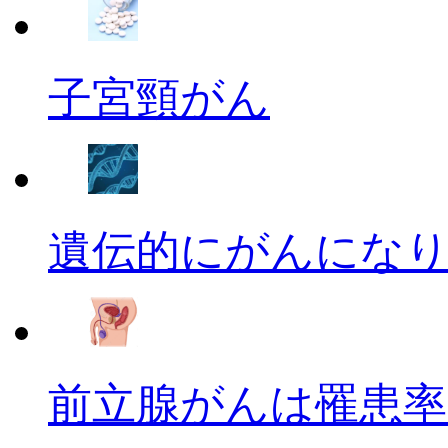
子宮頸がん
遺伝的にがんにな
前立腺がんは罹患率