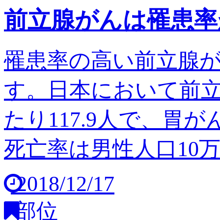
前立腺がんは罹患率
罹患率の高い前立腺
す。日本において前立
たり117.9人で、胃
死亡率は男性人口10万人
2018/12/17
部位