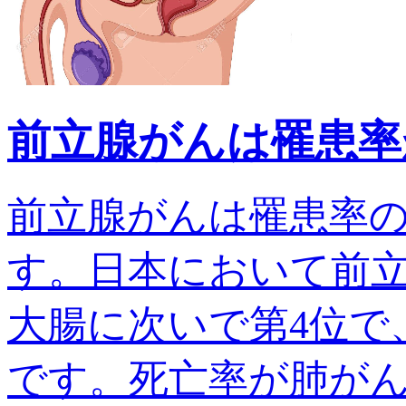
前立腺がんは罹患率
前立腺がんは罹患率
す。日本において前
大腸に次いで第4位で、
です。死亡率が肺がんでは