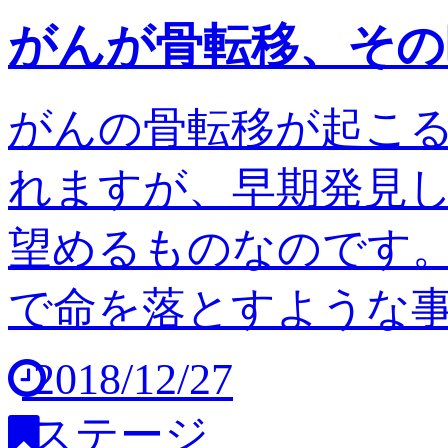
がんが骨転移、その
がんの骨転移が起こ
れますが、早期発見
望めるものなのです。
で命を落とすような事は
2018/12/27
ステージ