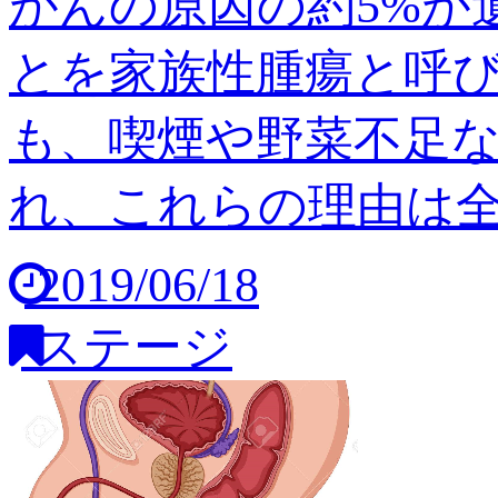
がんの原因の約5%が
とを家族性腫瘍と呼び
も、喫煙や野菜不足
れ、これらの理由は全体の
2019/06/18
ステージ