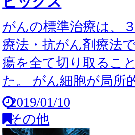
ピックス
がんの標準治療は、
療法・抗がん剤療法
瘍を全て切り取るこ
た。 がん細胞が局所的
2019/01/10
その他