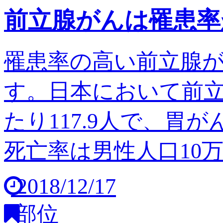
前立腺がんは罹患率
罹患率の高い前立腺
す。日本において前立
たり117.9人で、胃
死亡率は男性人口10万人
2018/12/17
部位