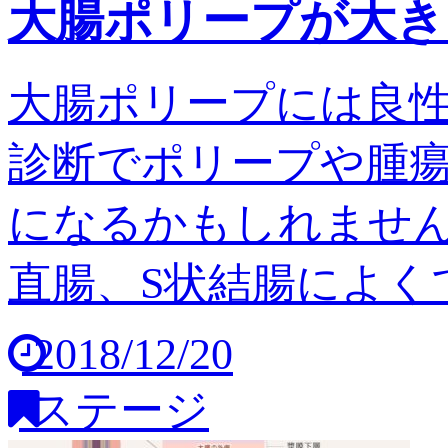
大腸ポリープが大き
大腸ポリープには良
診断でポリープや腫
になるかもしれません
直腸、S状結腸によくで
2018/12/20
ステージ