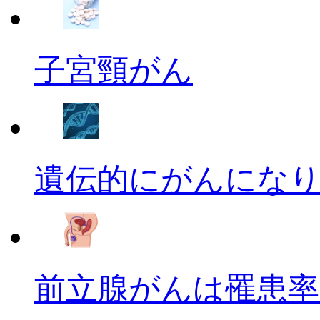
子宮頸がん
遺伝的にがんにな
前立腺がんは罹患率