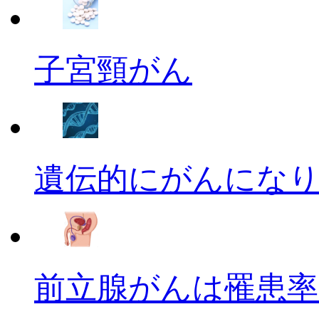
子宮頸がん
遺伝的にがんにな
前立腺がんは罹患率