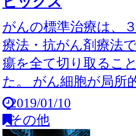
ピックス
がんの標準治療は、
療法・抗がん剤療法
瘍を全て切り取るこ
た。 がん細胞が局所的
2019/01/10
その他