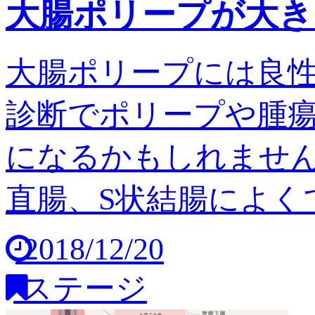
大腸ポリープが大き
大腸ポリープには良
診断でポリープや腫
になるかもしれません
直腸、S状結腸によくで
2018/12/20
ステージ