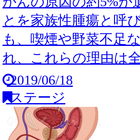
がんの原因の約5%が
とを家族性腫瘍と呼び
も、喫煙や野菜不足
れ、これらの理由は全体の
2019/06/18
ステージ