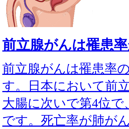
前立腺がんは罹患率
前立腺がんは罹患率
す。日本において前
大腸に次いで第4位で、
です。死亡率が肺がんでは