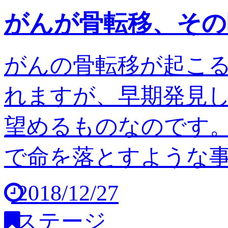
がんが骨転移、その
がんの骨転移が起こ
れますが、早期発見
望めるものなのです。
で命を落とすような事は
2018/12/27
ステージ