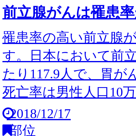
前立腺がんは罹患率
罹患率の高い前立腺
す。日本において前立
たり117.9人で、胃
死亡率は男性人口10万人
2018/12/17
部位