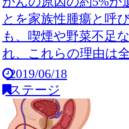
がんの原因の約5%が
とを家族性腫瘍と呼び
も、喫煙や野菜不足
れ、これらの理由は全体の
2019/06/18
ステージ