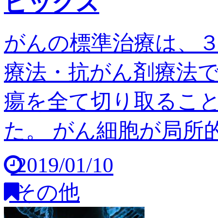
ピックス
がんの標準治療は、
療法・抗がん剤療法
瘍を全て切り取るこ
た。 がん細胞が局所的
2019/01/10
その他