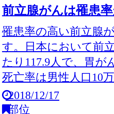
前立腺がんは罹患率
罹患率の高い前立腺
す。日本において前立
たり117.9人で、胃
死亡率は男性人口10万人
2018/12/17
部位