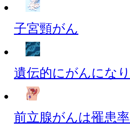
子宮頸がん
遺伝的にがんにな
前立腺がんは罹患率