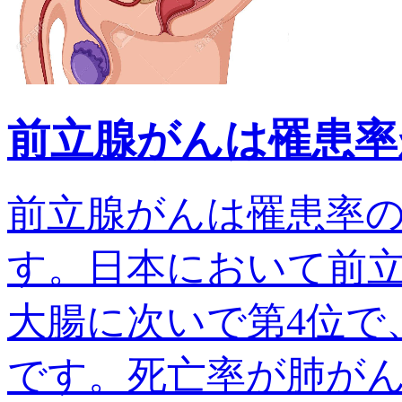
前立腺がんは罹患率
前立腺がんは罹患率
す。日本において前
大腸に次いで第4位で、
です。死亡率が肺がんでは