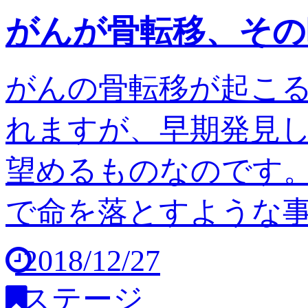
がんが骨転移、その
がんの骨転移が起こ
れますが、早期発見
望めるものなのです。
で命を落とすような事は
2018/12/27
ステージ