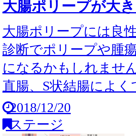
大腸ポリープが大き
大腸ポリープには良
診断でポリープや腫
になるかもしれません
直腸、S状結腸によくで
2018/12/20
ステージ