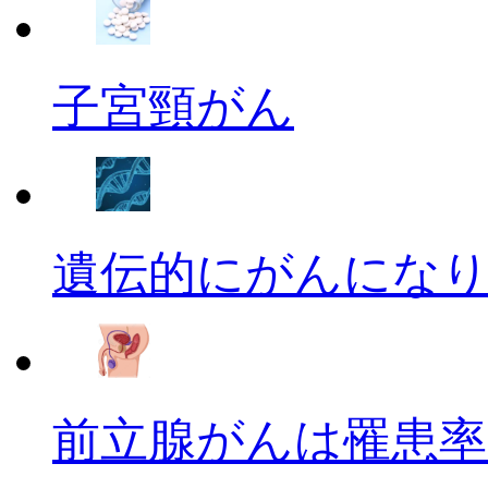
子宮頸がん
遺伝的にがんにな
前立腺がんは罹患率