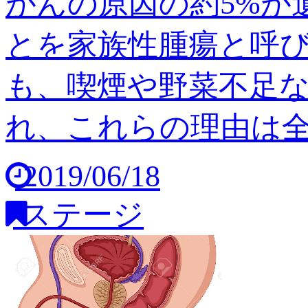
がんの原因の約5%が
とを家族性腫瘍と呼び
も、喫煙や野菜不足
れ、これらの理由は全体の
2019/06/18
ステージ