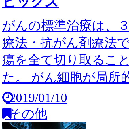
ピックス
がんの標準治療は、
療法・抗がん剤療法
瘍を全て切り取るこ
た。 がん細胞が局所的
2019/01/10
その他