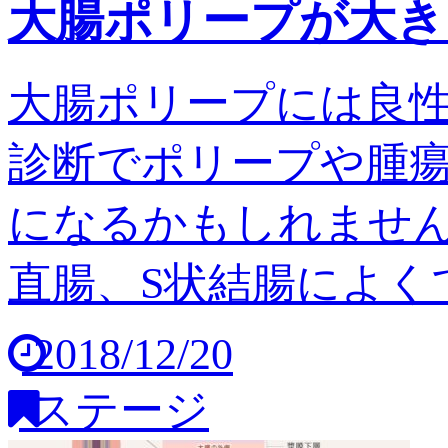
大腸ポリープが大き
大腸ポリープには良
診断でポリープや腫
になるかもしれません
直腸、S状結腸によくで
2018/12/20
ステージ