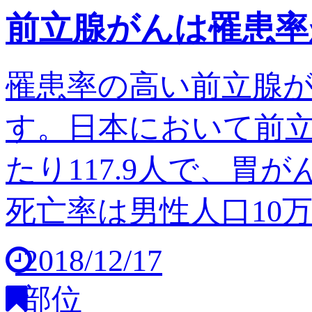
前立腺がんは罹患率
罹患率の高い前立腺
す。日本において前立
たり117.9人で、胃
死亡率は男性人口10万人
2018/12/17
部位