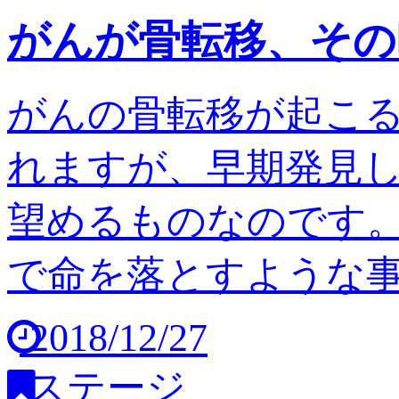
がんが骨転移、その
がんの骨転移が起こ
れますが、早期発見
望めるものなのです。
で命を落とすような事は
2018/12/27
ステージ