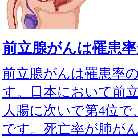
前立腺がんは罹患率
前立腺がんは罹患率
す。日本において前
大腸に次いで第4位で、
です。死亡率が肺がんでは