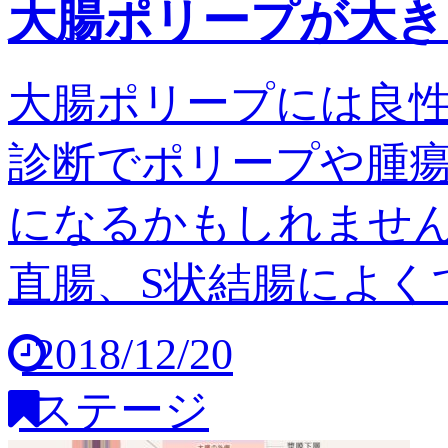
大腸ポリープが大き
大腸ポリープには良
診断でポリープや腫
になるかもしれません
直腸、S状結腸によくで
2018/12/20
ステージ