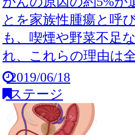
がんの原因の約5%が
とを家族性腫瘍と呼び
も、喫煙や野菜不足
れ、これらの理由は全体の
2019/06/18
ステージ