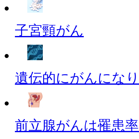
子宮頸がん
遺伝的にがんにな
前立腺がんは罹患率