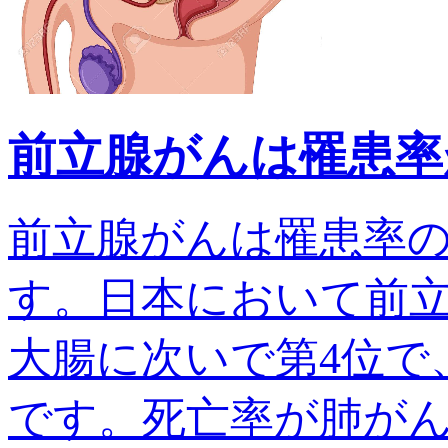
前立腺がんは罹患率
前立腺がんは罹患率
す。日本において前
大腸に次いで第4位で、
です。死亡率が肺がんでは