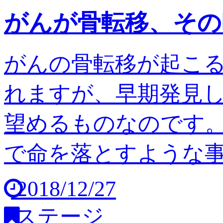
がんが骨転移、その
がんの骨転移が起こ
れますが、早期発見
望めるものなのです。
で命を落とすような事は
2018/12/27
ステージ