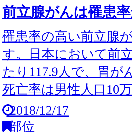
前立腺がんは罹患率
罹患率の高い前立腺
す。日本において前立
たり117.9人で、胃
死亡率は男性人口10万人
2018/12/17
部位