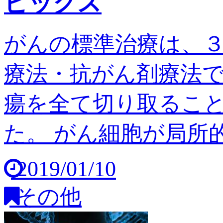
ピックス
がんの標準治療は、
療法・抗がん剤療法
瘍を全て切り取るこ
た。 がん細胞が局所的
2019/01/10
その他