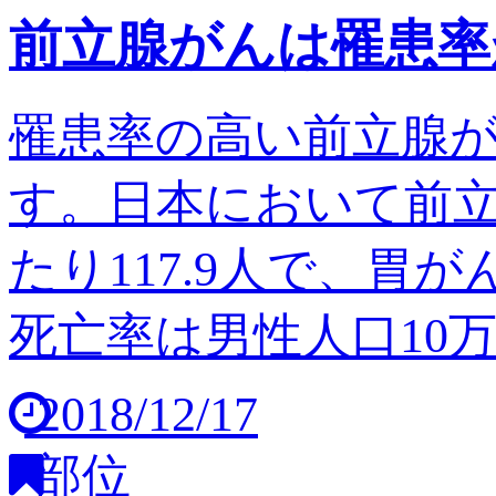
前立腺がんは罹患率
罹患率の高い前立腺
す。日本において前立
たり117.9人で、胃
死亡率は男性人口10万人
2018/12/17
部位