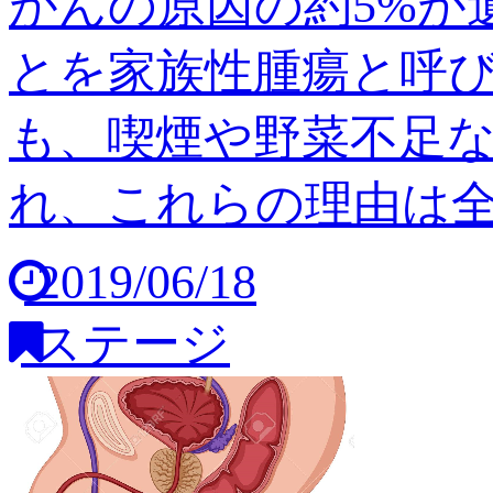
がんの原因の約5%が
とを家族性腫瘍と呼び
も、喫煙や野菜不足
れ、これらの理由は全体の
2019/06/18
ステージ