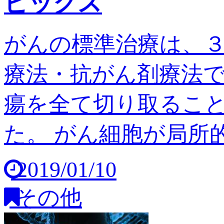
ピックス
がんの標準治療は、
療法・抗がん剤療法
瘍を全て切り取るこ
た。 がん細胞が局所的
2019/01/10
その他