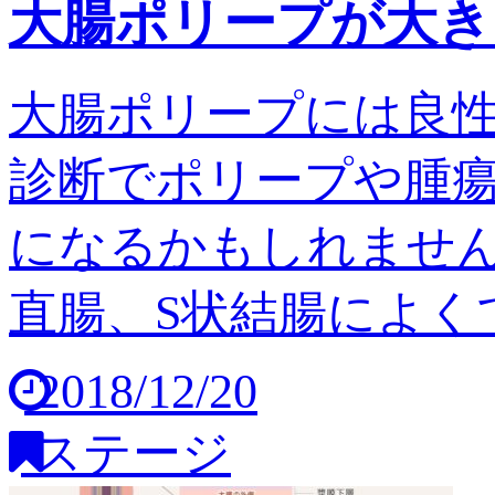
大腸ポリープが大き
大腸ポリープには良
診断でポリープや腫
になるかもしれません
直腸、S状結腸によくで
2018/12/20
ステージ