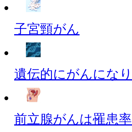
子宮頸がん
遺伝的にがんにな
前立腺がんは罹患率