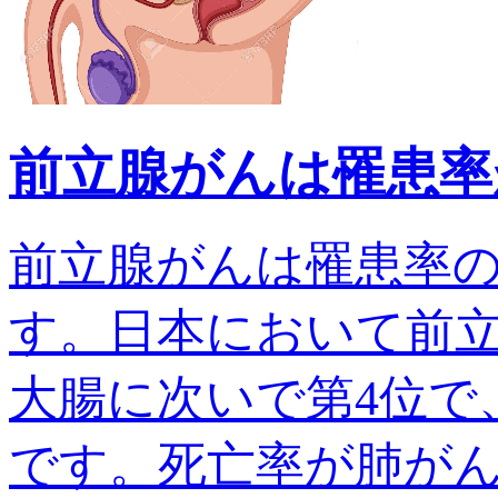
前立腺がんは罹患率
前立腺がんは罹患率
す。日本において前
大腸に次いで第4位で、
です。死亡率が肺がんでは