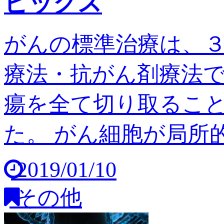
ピックス
がんの標準治療は、
療法・抗がん剤療法
瘍を全て切り取るこ
た。 がん細胞が局所的
2019/01/10
その他