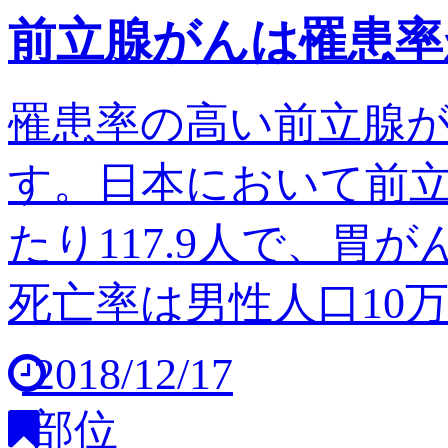
前立腺がんは罹患率
罹患率の高い前立腺
す。日本において前立
たり117.9人で、胃
死亡率は男性人口10万人
2018/12/17
部位