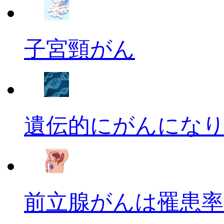
子宮頸がん
遺伝的にがんにな
前立腺がんは罹患率