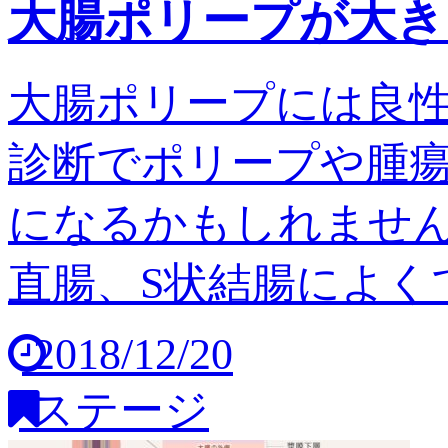
大腸ポリープが大き
大腸ポリープには良
診断でポリープや腫
になるかもしれません
直腸、S状結腸によくで
2018/12/20
ステージ