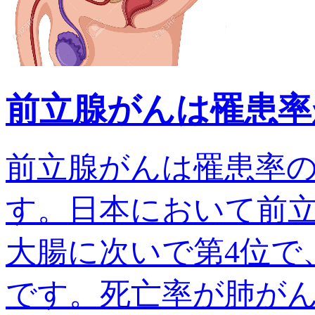
前立腺がんは罹患率
前立腺がんは罹患率
す。日本において前
大腸に次いで第4位で、
です。死亡率が肺がんでは