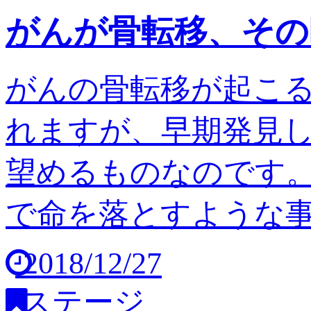
がんが骨転移、その
がんの骨転移が起こ
れますが、早期発見
望めるものなのです。
で命を落とすような事は
2018/12/27
ステージ