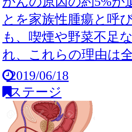
がんの原因の約5%が
とを家族性腫瘍と呼び
も、喫煙や野菜不足
れ、これらの理由は全体の
2019/06/18
ステージ