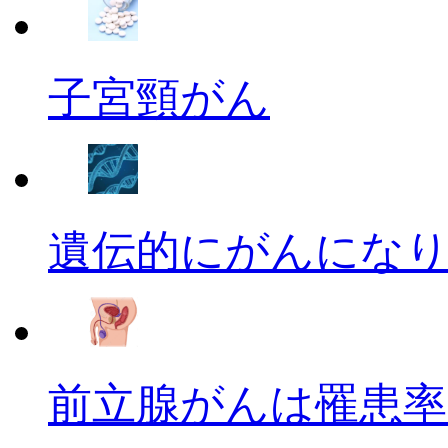
子宮頸がん
遺伝的にがんにな
前立腺がんは罹患率