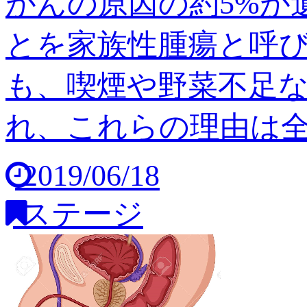
がんの原因の約5%が
とを家族性腫瘍と呼び
も、喫煙や野菜不足
れ、これらの理由は全体の
2019/06/18
ステージ