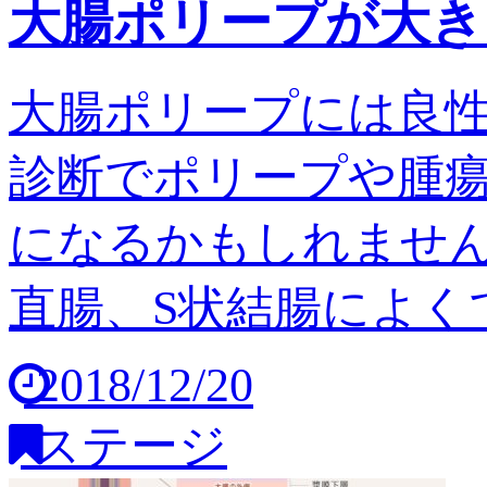
大腸ポリープが大き
大腸ポリープには良
診断でポリープや腫
になるかもしれません
直腸、S状結腸によくで
2018/12/20
ステージ