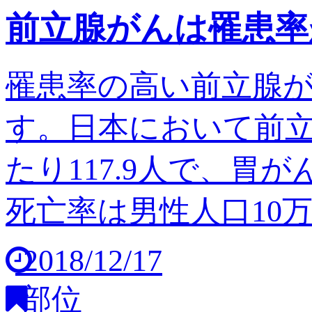
前立腺がんは罹患率
罹患率の高い前立腺
す。日本において前立
たり117.9人で、胃
死亡率は男性人口10万人
2018/12/17
部位