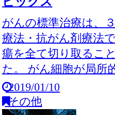
ピックス
がんの標準治療は、
療法・抗がん剤療法
瘍を全て切り取るこ
た。 がん細胞が局所的
2019/01/10
その他