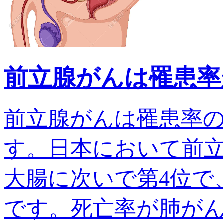
前立腺がんは罹患率
前立腺がんは罹患率
す。日本において前
大腸に次いで第4位で、
です。死亡率が肺がんでは