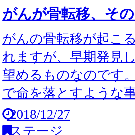
がんが骨転移、その
がんの骨転移が起こ
れますが、早期発見
望めるものなのです。
で命を落とすような事は
2018/12/27
ステージ