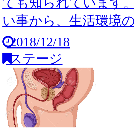
ても知られています
い事から、生活環境の変
2018/12/18
ステージ