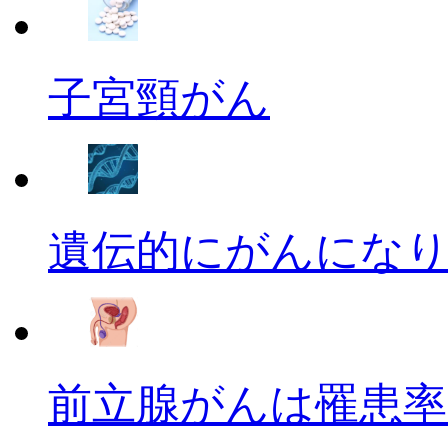
子宮頸がん
遺伝的にがんにな
前立腺がんは罹患率