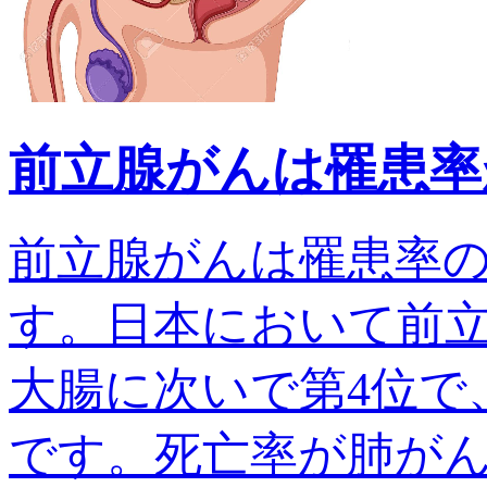
前立腺がんは罹患率
前立腺がんは罹患率
す。日本において前
大腸に次いで第4位で、
です。死亡率が肺がんでは