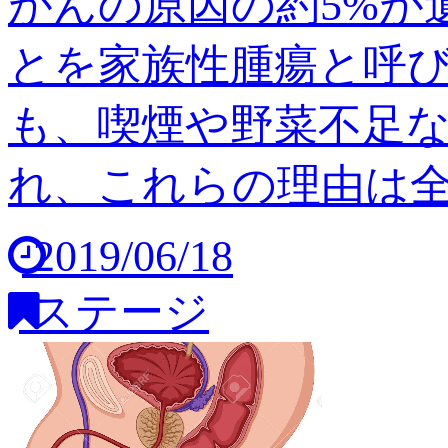
がんの原因の約5%が
とを家族性腫瘍と呼び
も、喫煙や野菜不足
れ、これらの理由は全体の
2019/06/18
ステージ