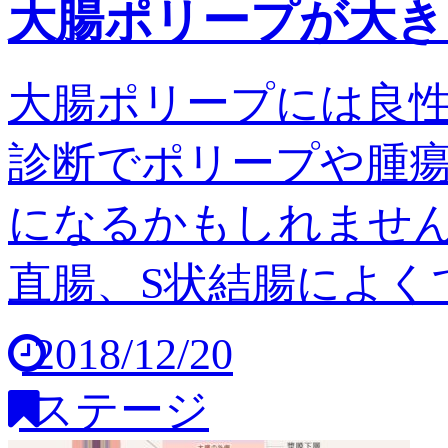
大腸ポリープが大き
大腸ポリープには良
診断でポリープや腫
になるかもしれません
直腸、S状結腸によくで
2018/12/20
ステージ