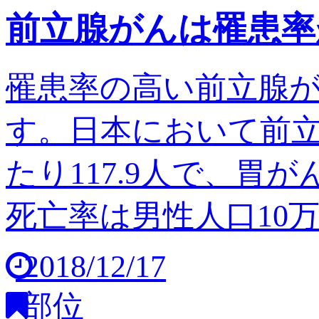
前立腺がんは罹患率
罹患率の高い前立腺
す。日本において前立
たり117.9人で、胃
死亡率は男性人口10万人
2018/12/17
部位