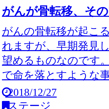
がんが骨転移、その
がんの骨転移が起こ
れますが、早期発見
望めるものなのです。
で命を落とすような事は
2018/12/27
ステージ