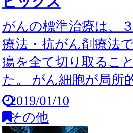
ピックス
がんの標準治療は、
療法・抗がん剤療法
瘍を全て切り取るこ
た。 がん細胞が局所的
2019/01/10
その他